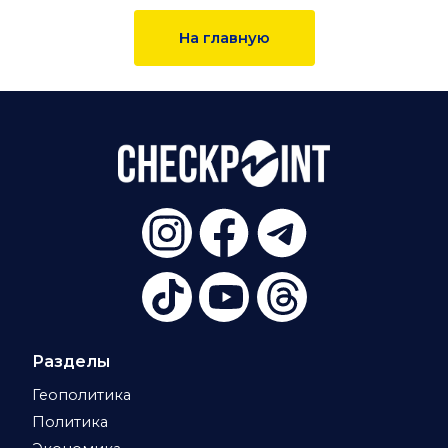
На главную
Разделы
Геополитика
Политика