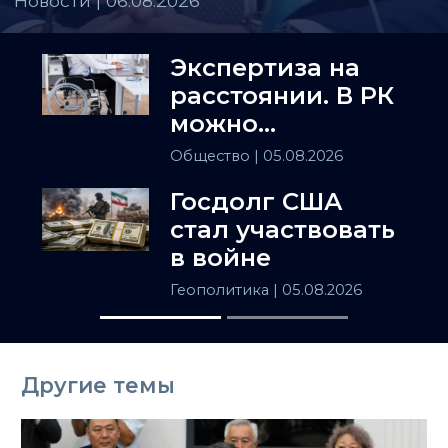
Новости | 06.08.2026
Экспертиза на
расстоянии. В РК
можно
установить
Общество
| 05.08.2026
инвалидность
Госдолг США
заочно
стал участвовать
в войне
Геополитика
| 05.08.2026
Другие темы