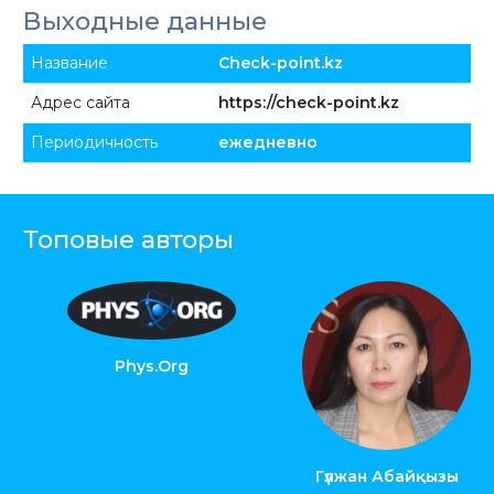
Выходные данные
Название
Check-point.kz
Адрес сайта
https://check-point.kz
Периодичность
ежедневно
Топовые авторы
Phys.Org
Гүлжан Абайқызы