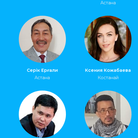
Астана
Серік Ерғали
Ксения Кожабаева
Астана
Костанай