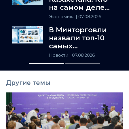
на самом деле
держит
Экономика
| 07.08.2026
Центральную
В Минторговли
Азию
назвали топ-10
самых
популярных
Новости
| 07.08.2026
товаров в
Казахстане
Другие темы