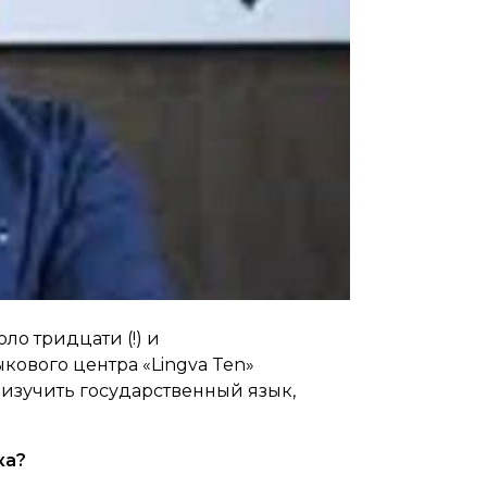
ло тридцати (!) и
кового центра «Lingva Ten»
о изучить государственный язык,
ка?