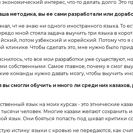
 экономический интерес, что-то делать долго. Это 
ваша методика, вы ее сами разработали или дора
знал, чт не знаю ни одного иностранного языка. То е
едо мной стояла задача выучить три языка в коротк
йский, потом узбекский и корейский. Потому что я 
клинике. Чтобы сделать это, мне нужно было прид
нилось, что все мои разработки уже существуют, но
 собственными. Самое главное, почему я смог выучи
акие команды нужно давать мозгу, чтобы выучить ин
я вы смогли обучить и много ли среди них казахов
твенный язык на моих курсах - это этнические каза
тысячи человек. Многие казахи желают сохранить ин
дной язык. Они бояться попасть под шквал критики 
ую истину: языки с кровью не передаются, как счи