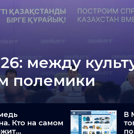
26: между культ
ом полемики
медь
В 
на. Кто на самом
то
ржит
по