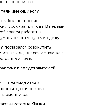
просто невозможно.
ботали имеющиеся?
сть я был полностью
ий срок - за три года. В первый
собирался работать в
умать собственную методику.
 я постарался совокупить
ть языки, - я врач и знаю, как
остранный язык.
, русских и представителей
хи. За период своей
когнито, они не хотят
соплеменников.
тают некоторые. Языки