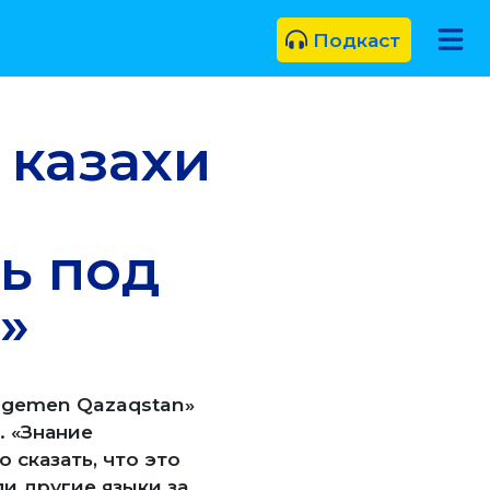
Подкаст
 казахи
ь под
»
«Egemen Qazaqstan»
. «Знание
 сказать, что это
и другие языки за