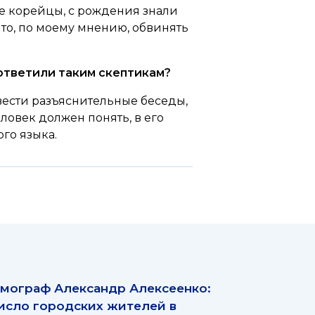
ые корейцы, с рождения знали
 что, по моему мнению, обвинять
 ответили таким скептикам?
 вести разъяснительные беседы,
еловек должен понять, в его
го языка.
мограф Александр Алексеенко:
исло городских жителей в