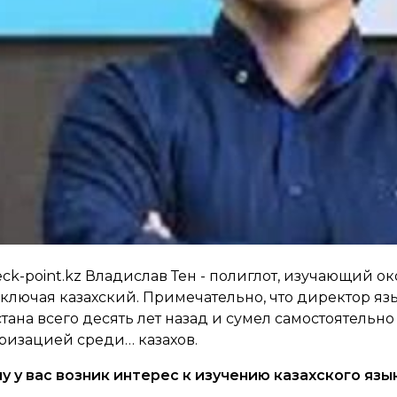
k-point.kz Владислав Тен - полиглот, изучающий око
ключая казахский. Примечательно, что директор язы
стана всего десять лет назад и сумел самостоятельн
яризацией среди… казахов.
му у вас возник интерес к изучению казахского язы