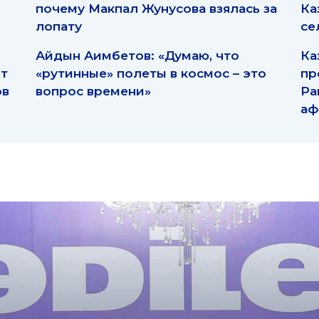
почему Макпал Жунусова взялась за
Ка
лопату
се
Айдын Аимбетов: «Думаю, что
Ка
ят
«рутинные» полеты в космос – это
пр
ов
вопрос времени»
Ра
аф