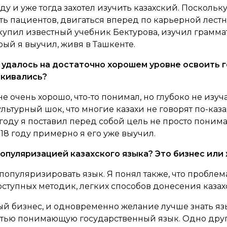
году и уже тогда захотел изучить казахский. Поскольк
ь пациентов, двигаться вперед по карьерной лестн
купил известный учебник Бектурова, изучил граммат
рый я выучил, живя в Ташкенте.
м удалось на достаточно хорошем уровне освоить 
лкивались?
не очень хорошо, что-то понимал, но глубоко не изуча
льтурный шок, что многие казахи не говорят по-казах
 году я поставил перед собой цель не просто понимат
018 году примерно я его уже выучил.
популяризацией казахского языка? Это бизнес ил
 популяризировать язык. Я понял также, что проблема
ет доступных методик, легких способов донесения каз
ый бизнес, и одновременно желание лучше знать яз
стью понимающую государственный язык. Одно друг