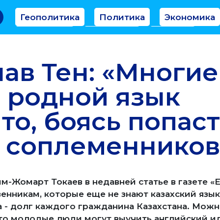
Геополитика
Политика
Экономика
Аналитика
Интервью
Мнение
ав Тен: «Многие
 родной язык
то, боясь попаст
 соплеменников
м-Жомарт Токаев в недавней статье в газете 
енникам, которые еще не знают казахский язык
 - долг каждого гражданина Казахстана. Можно
что молодые люди могут выучить английский ил