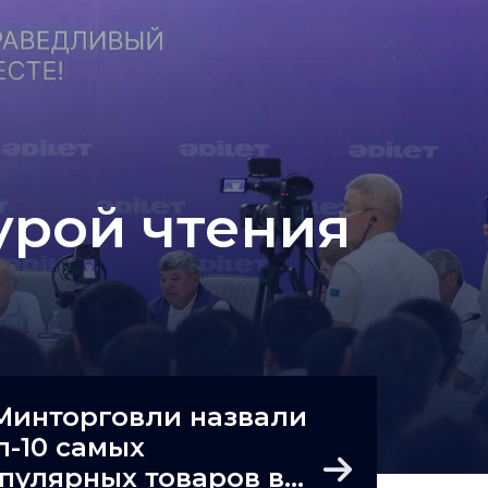
урой чтения
Минторговли назвали
п-10 самых
пулярных товаров в
Next