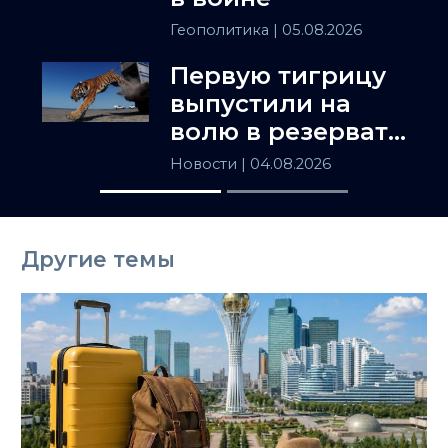
Геополитика
| 05.08.2026
Первую тигрицу
выпустили на
волю в резервате
«Или-Балхаш»
Новости
| 04.08.2026
Другие темы