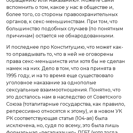
обращению или наказанию». Можете сами
вспомнить о том, какое у нас в обществе и,
более того, со стороны правоохранительных
органов, к секс-меньшинствам. При том, что
большинство подобных случаев (по понятным
причинам) остается не обнародованными.
И последнее про Конституцию, что может как-
то оправдывать то, что в ней не оговорены
права секс-меньшинств или хотя бы не сделан
намек на них. Дело в том, что она принята в
1995 году, и на то время еще существовало
уголовное наказание за однополые
сексуальные взаимоотношения. Понятно, что
это досталось нам в наследство от Советского
Союза (тоталитарные государства, как правило,
репрессивно относятся к этому), и в новом УК
РК соответствующая статья (104-ая) была
исключена, но, судя по всему, это была лишь
формальная «легализация» ЛГБТ (хотя тогда