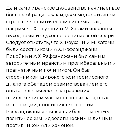
Да и само иранское духовенство начинает все
больше обращаться к идеям модернизации
страны, ее политической системы. Так,
например, Х. Роухани и М. Хатами являются
выходцами из духовно-религиозной сферы.
Следует отметить, что Х. Роухани и М. Хатами
были соратниками А.Х. Рафсанджани.
Покойный А.Х. Рафсанджани был самым
авторитетным иранским пролиберальным и
прагматичным политиком. Он был
сторонником широкого компромиссного
диалога с Западом с заимствованием его
опыта политического управления,
привлечением массированных западных
инвестиций, новейших технологий.
Рафсанджани являлся наиболее сильным
политическим, идеологическим и личным
противником Али Хаменеи.