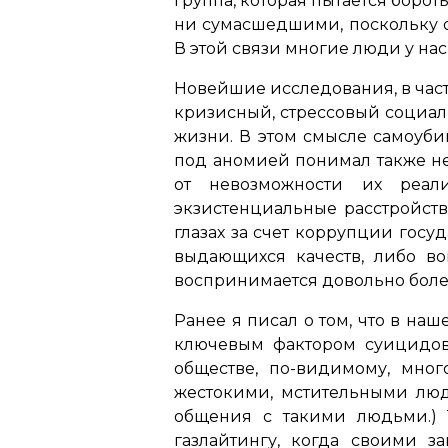
группа, которая пытается бороть
ни сумасшедшими, поскольку 
В этой связи многие люди у на
Новейшие исследования, в час
кризисный, стрессовый социал
жизни. В этом смысле самоуби
под аномией понимал также не
от невозможности их реали
экзистенциальные расстройства
глазах за счет коррупции госу
выдающихся качеств, либо во
воспринимается довольно болез
Ранее я писал о том, что в на
ключевым фактором суицидов в
обществе, по-видимому, мног
жестокими, мстительными люд
общения с такими людьми.)
газлайтингу, когда своими 