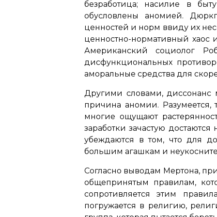
безработица; насилие в быт
обусловлены аномией. Дюрк
ценностей и норм ввиду их нес
ценностно-нормативный хаос и
Американский социолог Роб
дисфункциональных противор
аморальные средства для скор
Другими словами, диссонанс 
причина аномии. Разумеется,
многие ощущают растерянност
заработки зачастую достаются 
убеждаются в том, что для д
большим агашкам и неукоснител
Согласно выводам Мертона, пр
общепринятым правилам, кот
сопротивляется этим правил
погружается в религию, религ