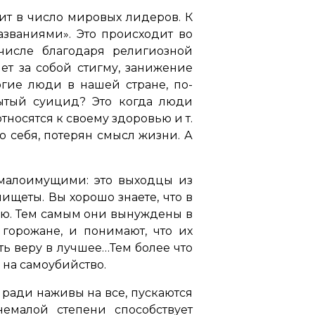
дит в число мировых лидеров. К
азваниями». Это происходит во
числе благодаря религиозной
чет за собой стигму, занижение
огие люди в нашей стране, по-
рытый суицид? Это когда люди
носятся к своему здоровью и т.
го себя, потерян смысл жизни. А
 малоимущими: это выходцы из
ищеты. Вы хорошо знаете, что в
ию. Тем самым они вынуждены в
 горожане, и понимают, что их
ть веру в лучшее…Тем более что
 на самоубийство.
 ради наживы на все, пускаются
емалой степени способствует