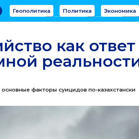
Геополитика
Политика
Экономика
Аналитика
Интервью
Мнение
йство как ответ
мной реальност
: основные факторы суицидов по-казахстански