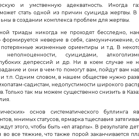
скую и умственную адекватность. Иногда газ
 может стать одной из причин суицида жертвы. 
льны в создании комплекса проблем для жертвы.
ной триады никогда не проходят бесследно, нан
о формируется неверие в себя, самоуничижение, с
потерянные жизненные ориентиры и т.д. В некото
 неполноценности, суицидами, алкоголизм
глубоких депрессий и др. Ни в коем случае не н
радание и они в чем-то помогут вам, пойдут вам на
 и т.п. Одним словом, в нашем обществе нужно раз
хопатам-садистам, недопустимости широкого распр
в. Только так мы можем существенно снизить в Каза
лия.
ческих» основ систематического буллинга яв
нтов, мнимых статусов, ярмарка тщеславия затягив
ждут этого, чтобы быть «ел қатарлы». В результате д
 во все тяжкие, что также порой заканчивается пла