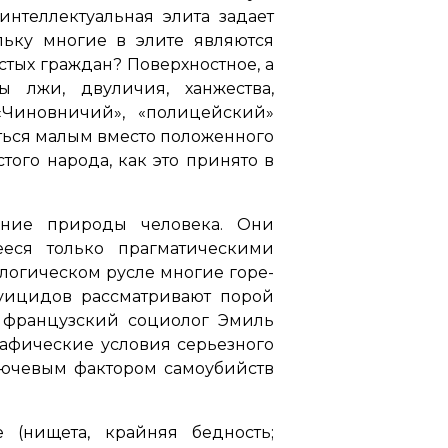
нтеллектуальная элита задает
льку многие в элите являются
тых граждан? Поверхностное, а
 лжи, двуличия, ханжества,
«Чиновничий», «полицейский»
ться малым вместо положенного
того народа, как это принято в
ание природы человека. Они
ееся только прагматическими
ологическом русле многие горе-
суицидов рассматривают порой
к французский социолог Эмиль
рафические условия серьезного
ключевым фактором самоубийств
 (нищета, крайняя бедность;