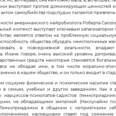
ся, но, во-первых, она ничтожно мала, а, во-вторых, т
они выступают против доминирующих ценностей и 
с актом самоубийства подспудно пытаются привлеч
тности американского нейробиолога Роберта Саполь
ьный контекст выступает ключевым катализатором
йство является ответом на проблемную социальн
способность общества обуздать неисполнимые же
зовать в повседневной реальности, впадают
. Иначе говоря, очень высокий уровень деприваци
дарственных средств некоторые становятся богатым
все не обладая ими, в том числе морально-этич
ненно в нашем обществе, и он только входит в ста
шем социуме физическое и психическое насилие ста
 семьях, учебных и других заведениях. Как я р
о нарциссов-психопатов-садистов (темнотриадник
ьми, не обладающими эмпатией. (Неслучайно пс
 Темнотриадники в общении с неприятными себ
заключениями, насмешками ставят под сомнение 