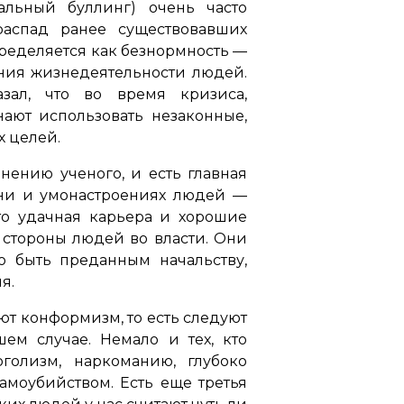
альный буллинг) очень часто
аспад ранее существовавших
пределяется как безнормность —
ания жизнедеятельности людей.
зал, что во время кризиса,
ют использовать незаконные,
 целей.
ению ученого, и есть главная
зни и умонастроениях людей —
то удачная карьера и хорошие
о стороны людей во власти. Они
о быть преданным начальству,
я.
т конформизм, то есть следуют
м случае. Немало и тех, кто
голизм, наркоманию, глубоко
амоубийством. Есть еще третья