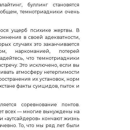
лайтинг, буллинг становятся
В общем, темнотриадники очень
ося ущерб психике жертвы. В
омнения в своей адекватности,
рых случаях это заканчивается
ом, наркоманией, потерей
адейтесь, что темнотриадники
встречу. Это исключено, если вы
вивать атмосферу нетерпимости
остранения их установок, норм
хстане факты суицидов, пыток и
ляется соревнование понтов.
ает всех — многие вынуждены на
ети «аутсайдеров» кончают жизнь
чевно. То, что мы ряд лет были