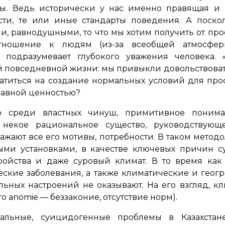
. Ведь исторически у нас именно правящая и и
ти, те или иные стандарты поведения. А поско
, равнодушными, то что мы хотим получить от прос
тношение к людям (из-за всеобщей атмосферы
е подразумевает глубокого уважения человека. 
й повседневной жизни: мы привыкли довольствова
ратиться на создание нормальных условий для прос
главной ценностью?
о среди властных чинуш, примитивное поним
 некое рациональное существо, руководствующ
ражают все его мотивы, потребности. В таком метод
ными установками, в качестве ключевых причин 
ройства и даже суровый климат. В то время ка
еские заболевания, а также климатические и геог
ьных настроений не оказывают. На его взгляд, 
о anomie — беззаконие, отсутствие норм).
альные, суицидогенные проблемы в Казахстане