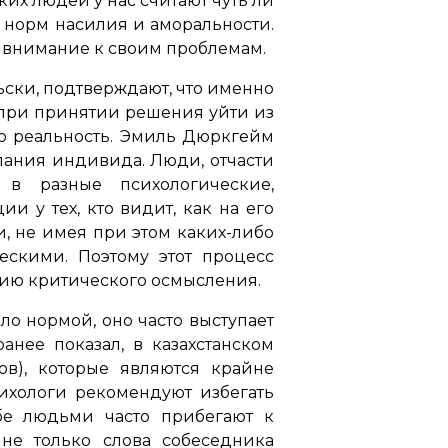
аких людей у нас считают чуть ли
норм насилия и аморальности.
ь внимание к своим проблемам.
ски, подтверждают, что именно
 при принятии решения уйти из
ую реальность. Эмиль Дюркгейм
лания индивида. Люди, отчасти
 в разные психологические,
и у тех, кто видит, как на его
и, не имея при этом каких-либо
ескими. Поэтому этот процесс
дию критического осмысления.
ло нормой, оно часто выступает
анее показал, в казахстанском
ов), которые являются крайне
ихологи рекомендуют избегать
е людьми часто прибегают к
не только слова собеседника