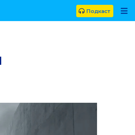
Подкаст
и