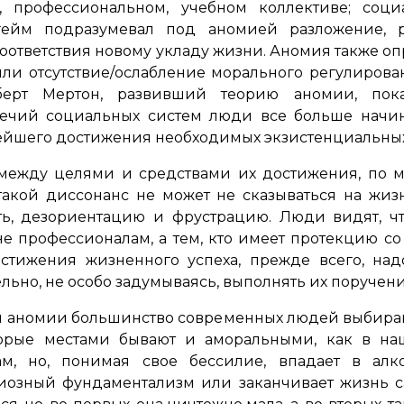
у, профессиональном, учебном коллективе; соци
гейм подразумевал под аномией разложение, р
оответствия новому укладу жизни. Аномия также о
ли отсутствие/ослабление морального регулиров
ерт Мертон, развивший теорию аномии, пока
ечий социальных систем люди все больше начина
ейшего достижения необходимых экзистенциальных
между целями и средствами их достижения, по мн
 такой диссонанс не может не сказываться на жи
ь, дезориентацию и фрустрацию. Люди видят, ч
не профессионалам, а тем, кто имеет протекцию с
остижения жизненного успеха, прежде всего, над
ьно, не особо задумываясь, выполнять их поручени
и аномии большинство современных людей выбираю
орые местами бывают и аморальными, как в наше
ам, но, понимая свое бессилие, впадает в алко
иозный фундаментализм или заканчивает жизнь с