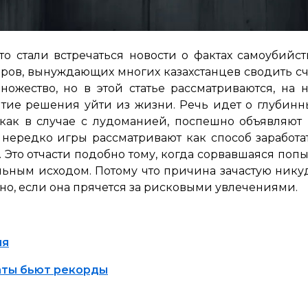
о стали встречаться новости о фактах самоубийс
оров, вынуждающих многих казахстанцев сводить сч
ожество, но в этой статье рассматриваются, на 
е решения уйти из жизни. Речь идет о глубинны
, как в случае с лудоманией, поспешно объявляю
 нередко игры рассматривают как способ заработат
то отчасти подобно тому, когда сорвавшаяся попытк
альным исходом. Потому что причина зачастую никуд
о, если она прячется за рисковыми увлечениями.
ия
маты бьют рекорды