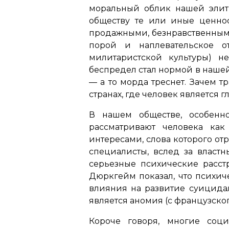
моральный облик нашей элиты
обществу те или иные ценнос
продажными, безнравственными
порой и наплевательское о
милитаристской культуры) н
беспредел стал нормой в наше
— а то морда треснет. Зачем т
странах, где человек является 
В нашем обществе, особенн
рассматривают человека как
интересами, слова которого от
специалисты, вслед за власт
серьезные психические расст
Дюркгейм показал, что психич
влияния на развитие суицидал
является аномия (с французског
Короче говоря, многие соци