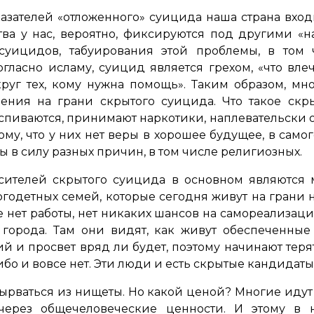
оказателей «отложенного» суицида наша страна вхо
ва у нас, вероятно, фиксируются под другими «н
 суицидов, табуирования этой проблемы, в том 
огласно исламу, суицид является грехом, «
что вле
круг тех, кому нужна помощь
». Таким образом, мн
ения на грани скрытого суицида. Что такое ск
спиваются, принимают наркотики, наплевательски от
ому, что у них нет веры в хорошее будущее, в само
ы в силу разных причин, в том числе религиозных.
осителей скрытого суицида в основном являются
годетных семей, которые сегодня живут на грани н
е нет работы, нет никаких шансов на самореализац
города. Там они видят, как живут обеспеченные
й и просвет вряд ли будет, поэтому начинают теря
ибо и вовсе нет. Эти люди и есть скрытые кандидаты
вырваться из нищеты. Но какой ценой? Многие идут
 через общечеловеческие ценности. И этому в н