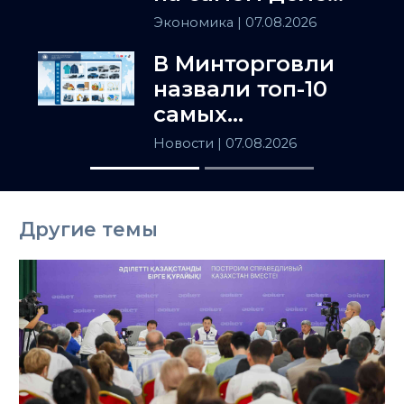
держит
Экономика
| 07.08.2026
Центральную
В Минторговли
Азию
назвали топ-10
самых
популярных
Новости
| 07.08.2026
товаров в
Казахстане
Другие темы