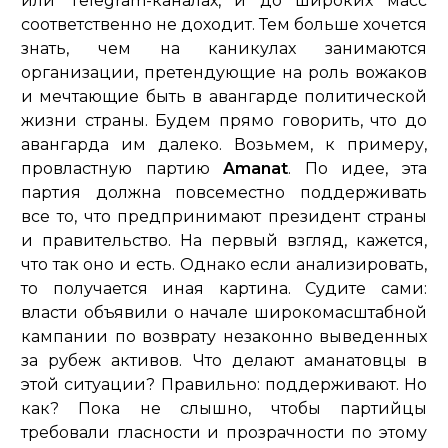
или Telegram-каналах, и до широких масс
соответственно не доходит. Тем больше хочется
знать, чем на каникулах занимаются
организации, претендующие на роль вожаков
и мечтающие быть в авангарде политической
жизни страны. Будем прямо говорить, что до
авангарда им далеко. Возьмем, к примеру,
провластную партию
Amanat
. По идее, эта
партия должна повсеместно поддерживать
все то, что предпринимают президент страны
и правительство. На первый взгляд, кажется,
что так оно и есть. Однако если анализировать,
то получается иная картина. Судите сами:
власти объявили о начале широкомасштабной
кампании по возврату незаконно выведенных
за рубеж активов. Что делают аманатовцы в
этой ситуации? Правильно: поддерживают. Но
как? Пока не слышно, чтобы партийцы
требовали гласности и прозрачности по этому