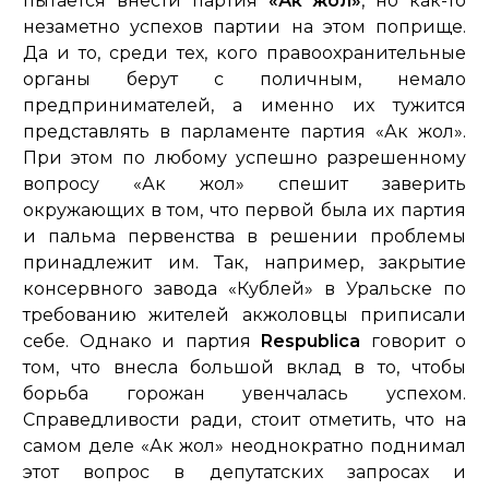
пытается внести партия
«Ак жол»
, но как-то
незаметно успехов партии на этом поприще.
Да и то, среди тех, кого правоохранительные
органы берут с поличным, немало
предпринимателей, а именно их тужится
представлять в парламенте партия «Ак жол».
При этом по любому успешно разрешенному
вопросу «Ак жол» спешит заверить
окружающих в том, что первой была их партия
и пальма первенства в решении проблемы
принадлежит им. Так, например, закрытие
консервного завода «Кублей» в Уральске по
требованию жителей акжоловцы приписали
себе. Однако и партия
Respublica
говорит о
том, что внесла большой вклад в то, чтобы
борьба горожан увенчалась успехом.
Справедливости ради, стоит отметить, что на
самом деле «Ак жол» неоднократно поднимал
этот вопрос в депутатских запросах и