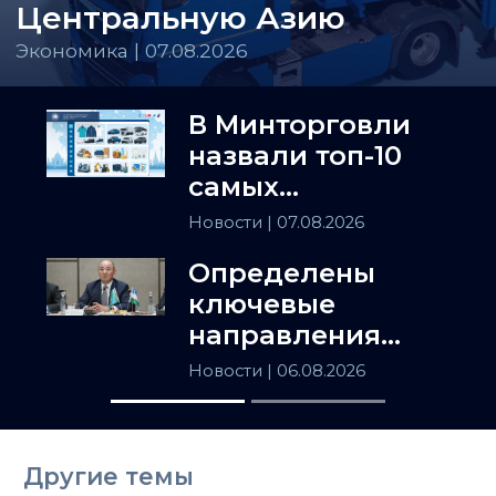
Центральную Азию
Экономика | 07.08.2026
В Минторговли
назвали топ-10
самых
популярных
Новости
| 07.08.2026
товаров в
Определены
Казахстане
ключевые
направления
сотрудничества
Новости
| 06.08.2026
Астаны и
Ташкента
Другие темы