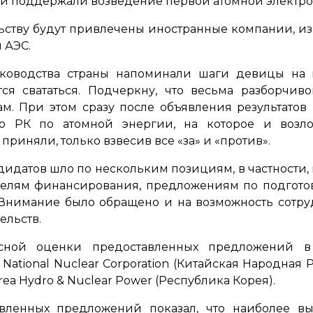
ей поддержали возведение первой атомной электро
льству будут привлечены иностранные компании, из
 АЭС.
ководства страны напоминали шаги девицы на 
тся свататься. Подчеркну, что весьма разборчи
ам. При этом сразу после объявления результато
тво РК по атомной энергии, на которое и возло
приняли, только взвесив все «за» и «против».
идатов шло по нескольким позициям, в частности,
делям финансирования, предложениям по подгото
 Внимание было обращено и на возможность сотру
ельств.
ксной оценки предоставленных предложений в 
ational Nuclear Corporation (Китайская Народная Ре
ea Hydro & Nuclear Power (Республика Корея).
вленных предложений показал, что наиболее выг