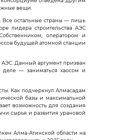
 в консорциуме отведена другим
ложные вещи.
н. Все остальные страны — лишь
оре лидера строительства АЭС
«Собственником, оператором и
цессов будущей атомной станции
е АЭС. Данный аргумент призван
на деле — заниматься хаосом и
исты. Как подчеркнул Алмасадам
хнической базы и максимальной
ывает возможность для создания
бычи сырья и развития урановой
лкен Алма-Атинской области на