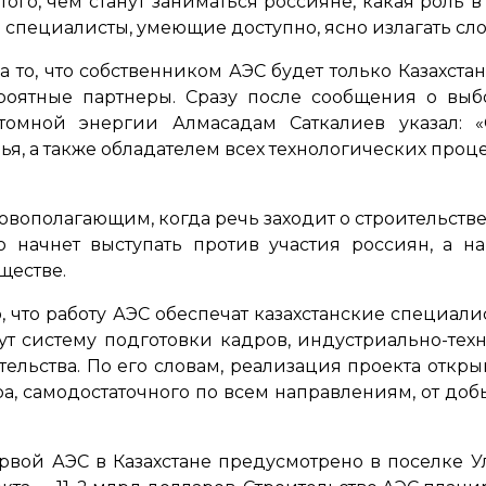
ого, чем станут заниматься россияне, какая роль
и специалисты, умеющие доступно, ясно излагать с
а то, что собственником АЭС будет только Казахста
ероятные партнеры. Сразу после сообщения о выб
атомной энергии Алмасадам Саткалиев указал:
я, а также обладателем всех технологических про
новополагающим, когда речь заходит о строительств
о начнет выступать против участия россиян, а 
ществе.
, что работу АЭС обеспечат казахстанские специал
адут систему подготовки кадров, индустриально-те
тельства. По его словам, реализация проекта откр
а, самодостаточного по всем направлениям, от до
ервой АЭС в Казахстане предусмотрено в поселке У