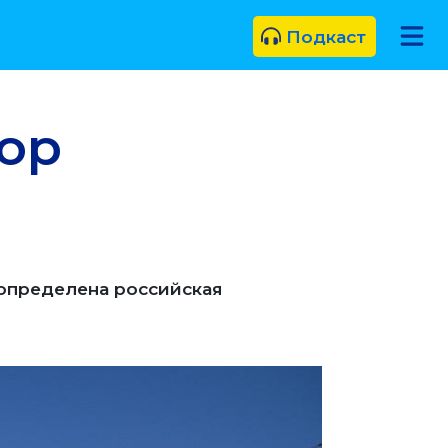
Подкаст
бор
 определена российская