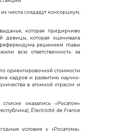
станции.
 их числа создадут консорциум,
выданье, которая придирчиво
вой девицы, которая оценивала
в референдума решением главы
жили всю ответственность за
 по ориентировочной стоимости
вке кадров и развитию научно-
дничества в атомной отрасли и
списке оказались «Росатом»
спублика), Électricité de France
одные условия у «Росатома»,