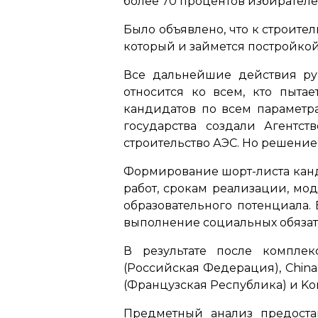
более 70 процентов избирател
Было объявлено, что к строите
который и займется постройкой
Все дальнейшие действия ру
относится ко всем, кто пытае
кандидатов по всем параметр
государства создали Агентс
строительство АЭС. Но решение 
Формирование шорт-листа канд
работ, срокам реализации, мо
образовательного потенциала.
выполнение социальных обязат
В результате после компле
(Российская Федерация), China N
(Французская Республика) и Kor
Предметный анализ предоста