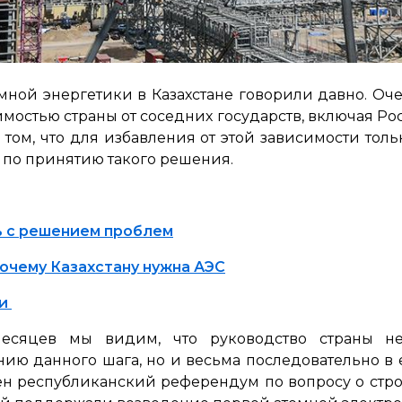
мной энергетики в Казахстане говорили давно. Оч
мостью страны от соседних государств, включая Р
том, что для избавления от этой зависимости толь
 по принятию такого решения.
ь с решением проблем
очему Казахстану нужна АЭС
ии
есяцев мы видим, что руководство страны не
ию данного шага, но и весьма последовательно в е
ен республиканский референдум по вопросу о строи