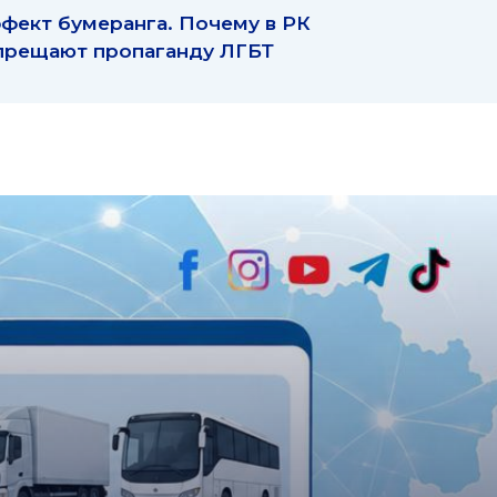
фект бумеранга. Почему в РК
прещают пропаганду ЛГБТ