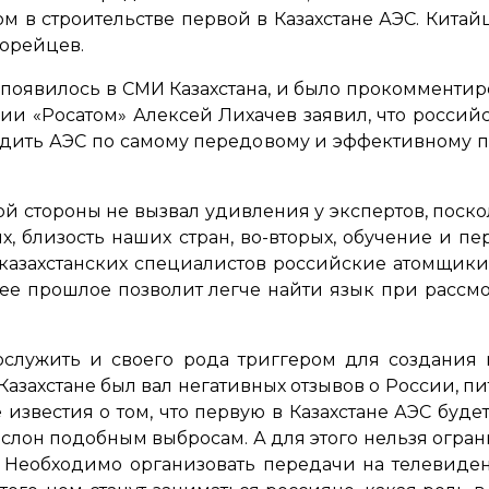
 в строительстве первой в Казахстане АЭС. Китайц
корейцев.
оявилось в СМИ Казахстана, и было прокомменти
ии «Росатом» Алексей Лихачев заявил, что российс
дить АЭС по самому передовому и эффективному про
кой стороны не вызвал удивления у экспертов, поск
х, близость наших стран, во-вторых, обучение и пер
казахстанских специалистов российские атомщики.
щее прошлое позволит легче найти язык при рассм
служить и своего рода триггером для создания 
 Казахстане был вал негативных отзывов о России, 
известия о том, что первую в Казахстане АЭС буде
аслон подобным выбросам. А для этого нельзя огр
. Необходимо организовать передачи на телевиде