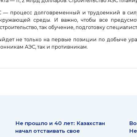
кта — 11, 2 млрд долларов. Строительство АЭС плани
ЭС — процесс долговременный и трудоемкий в сил
окружающей среды. И важно, чтобы все предусм
строительство, так обучение, подготовку специалис
ыйдет не только на первые позиции по добыче уран
ронникам АЭС, так и противникам.
Не прошло и 40 лет: Казахстан
Во
начал отстаивать свое
Не