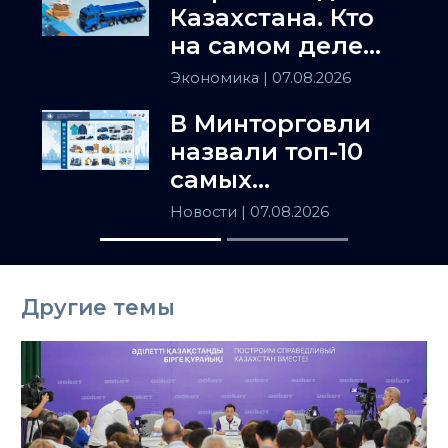
Казахстана. Кто
на самом деле
держит
Экономика
| 07.08.2026
Центральную
В Минторговли
Азию
назвали топ-10
самых
популярных
Новости
| 07.08.2026
товаров в
Казахстане
Другие темы