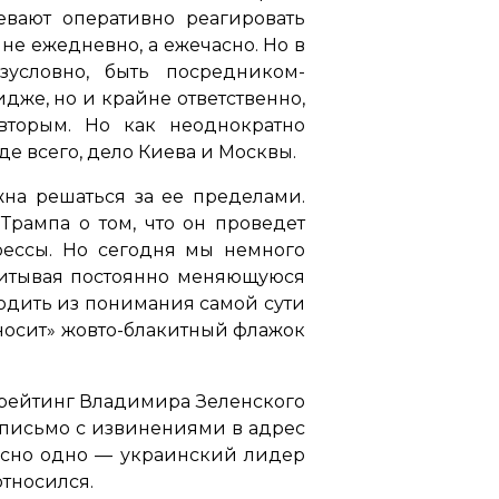
евают оперативно реагировать
не ежедневно, а ежечасно. Но в
условно, быть посредником-
же, но и крайне ответственно,
вторым. Но как неоднократно
де всего, дело Киева и Москвы.
на решаться за ее пределами.
рампа о том, что он проведет
ессы. Но сегодня мы немного
учитывая постоянно меняющуюся
ходить из понимания самой сути
 «носит» жовто-блакитный флажок
ы рейтинг Владимира Зеленского
 письмо с извинениями в адрес
 ясно одно — украинский лидер
относился.