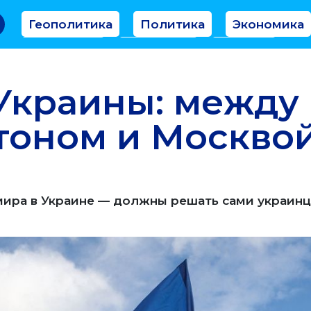
Геополитика
Политика
Экономика
Аналитика
Интервью
Мнение
Украины: между
тоном и Москво
мира в Украине — должны решать сами украин