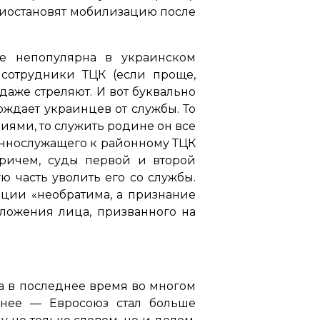
приостановят мобилизацию после
не непопулярна в украинском
сотрудники ТЦК (если проще,
даже стреляют. И вот буквально
ждает украинцев от службы. То
иями, то служить родине он все
еннослужащего к районному ТЦК
ричем, суды первой и второй
часть уволить его со службы.
зации
«необратима, а признание
ложения лица, призванного на
а в последнее время во многом
чнее — Евросоюз стал больше