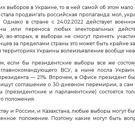
х выборов в Украине, то в ней самой об этом мало к
 стала продвигать российская пропаганда: мол, у
 Однако в стране с 24.02.2022 действует военн
ы или переноса любых электоральных действи
, во-вторых, в выборах не смогут принять участи
нцев за пределами страны это может быть крайне за
 территориях Украины волеизъявление вообще нев
м, если бы президентские выборы все же состоял
 главнокомандующего ВСУ, а ныне посла Украи
президента — 21%. Впрочем, в Офисе президент бы
пишут соглашение о 30-дневном перемирии, а са
 (президентские и парламентские) состоятся тол
го положения.
ству и России, и Казахстана, любые выборы могут б
енное положение. Поэтому какие могут быть воп