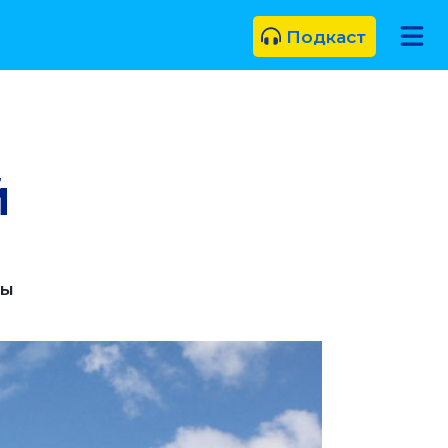
Подкаст
й
цы