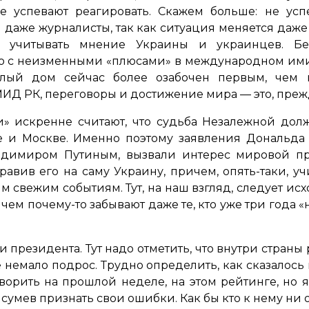
не успевают реагировать. Скажем больше: не усп
даже журналисты, так как ситуация меняется даже 
 учитывать мнение Украины и украинцев. Без
о с неизменными «плюсами» в международном имид
елый дом сейчас более озабочен первым, чем 
МИД РК, переговоры и достижение мира — это, преж
» искренне считают, что судьба Незалежной долж
 и Москве. Именно поэтому заявления Дональда Т
адимиром Путиным, вызвали интерес мировой пр
равив его на саму Украину, причем, опять-таки, 
ым свежим событиям. Тут, на наш взгляд, следует ис
 чем почему-то забывают даже те, кто уже три года
и президента. Тут надо отметить, что внутри стран
 немало подрос. Трудно определить, как сказалось
говорить на прошлой неделе, на этом рейтинге, но
 сумев признать свои ошибки. Как бы кто к нему ни 