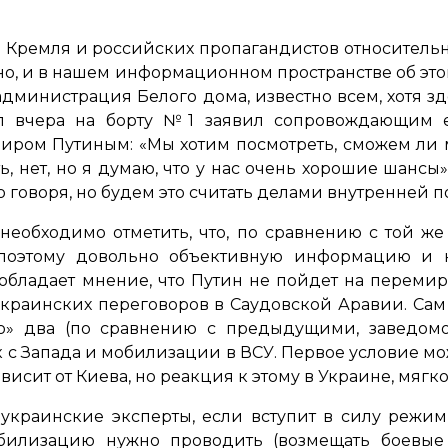
ю Кремля и российских пропагандистов относитель
сно, и в нашем информационном пространстве об это
 администрация Белого дома, известно всем, хотя з
мп вчера на борту №1 заявил сопровождающим е
миром Путиным:
«Мы хотим посмотреть, сможем ли 
ь, нет, но я думаю, что у нас очень хорошие шансы
говоря, но будем это считать делами внутренней 
 необходимо отметить, что, по сравнению с той же
и поэтому довольно объективную информацию и 
реобладает мнение, что Путин не пойдет на переми
краинских переговоров в Саудовской Аравии. Сам 
сего» два (по сравнению с предыдущими, заведо
 с Запада и мобилизации в ВСУ. Первое условие мо
висит от Киева, но реакция к этому в Украине, мягк
 украинские эксперты, если вступит в силу режим
обилизацию нужно проводить (возмещать боевые