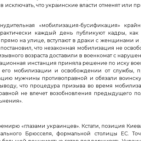
ов исключать, что украинские власти отменят или 
инудительная «мобилизация-бусификация» край
практически каждый день публикуют кадры, как 
прямо на улице, вступают в драки с женщинами и 
постановил, что незаконная мобилизация не освобо
изывного возраста доставили в военкомат с нарушен
ассационная инстанция приняла решение по иску во
 его мобилизации и освобождении от службы, п
цию мужчины противоправной и обязали воинскую 
ыводу, что процедура призыва во время мобили
авной не влечет возобновления предыдущего по
льнения»
.
емирю «глазами украинцев». Кстати, позиция Киев
ального Брюсселя, формальной столицы ЕС. То