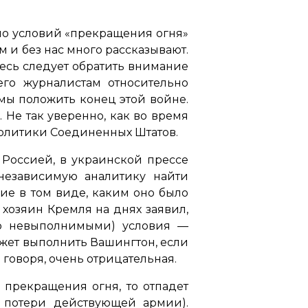
но условий «прекращения огня»
м и без нас много рассказывают.
десь следует обратить внимание
го журналистам относительно
мы положить конец этой войне.
»
. Не так уверенно, как во время
политики Соединенных Штатов.
 Россией, в украинской прессе
независимую аналитику найти
рие в том виде, каким оно было
хозяин Кремля на днях заявил,
мо невыполнимыми) условия —
жет выполнить Вашингтон, если
о говоря, очень отрицательная.
 прекращения огня, то отпадет
 потери действующей армии).