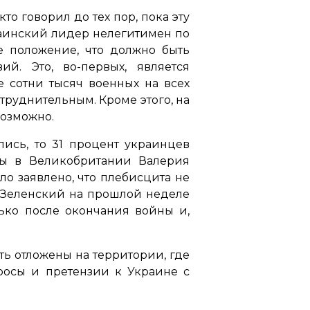
то говорил до тех пор, пока эту
краинский лидер нелегитимен по
ое положение, что должно быть
й. Это, во-первых, является
е сотни тысяч военных на всех
труднительным. Кроме этого, на
озможно.
ись, то 31 процент украинцев
ны в Великобритании Валерия
ло заявлено, что плебисцита не
м Зеленский на прошлой неделе
ько после окончания войны и,
ыть отложены на территории, где
росы и претензии к Украине с