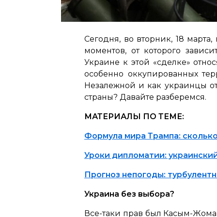
Сегодня, во вторник, 18 март
моментов, от которого зави
Украине к этой «сделке» относ
особенно оккупированных терр
Незалежной и как украинцы о
страны? Давайте разберемся.
МАТЕРИАЛЫ ПО ТЕМЕ:
Формула мира Трампа: скольк
Уроки дипломатии: украински
Прогноз непогоды: турбулент
Украина без выбора?
Все-таки прав был Касым-Жомар