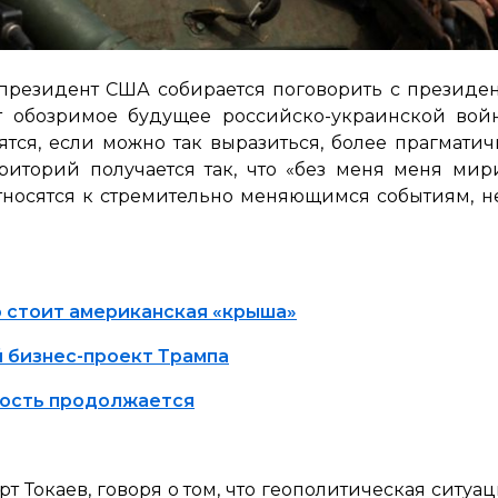
а, президент США собирается поговорить с президе
сит обозримое будущее российско-украинской во
ятся, если можно так выразиться, более прагматичн
иторий получается так, что «без меня меня мир
тносятся к стремительно меняющимся событиям, н
о стоит американская «крыша»
й бизнес-проект Трампа
ность продолжается
т Токаев, говоря о том, что геополитическая ситу