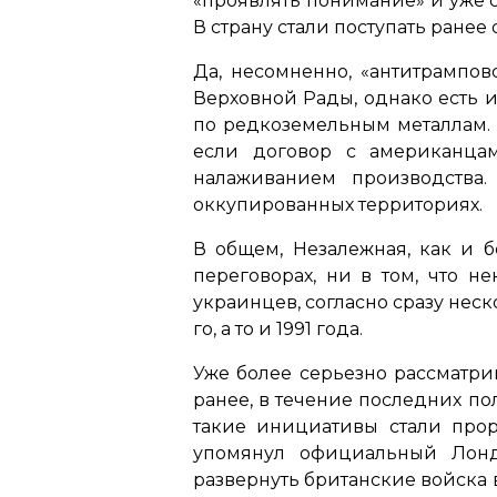
«проявлять понимание» и уже 
В страну стали поступать ране
Да, несомненно, «антитрампов
Верховной Рады, однако есть 
по редкоземельным металлам. 
если договор с американцам
налаживанием производства.
оккупированных территориях.
В общем, Незалежная, как и б
переговорах, ни в том, что н
украинцев, согласно сразу нес
го, а то и 1991 года.
Уже более серьезно рассматри
ранее, в течение последних по
такие инициативы стали прора
упомянул официальный Лонд
развернуть британские войска 