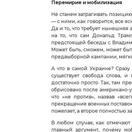
Перемирие и мобилизация
Не станем затрагивать позици
— с ними, как говорится, все я
Да и то, что требует нынешняя
на то, что сам Дональд Тра
предстоящей беседы с Влади
Может быть, сможем, может быт
предвыборной кампании, мягко 
А что в самой Украине? Сразу
существует свобода слова, 
достаточно просто. Так, там п
обрисовано после американо-у
что «не против», назвав «в
прекращение военных поставок
пожелает, а второе полностью за
В любом случае, как отмечают
главный аргумент, почему м