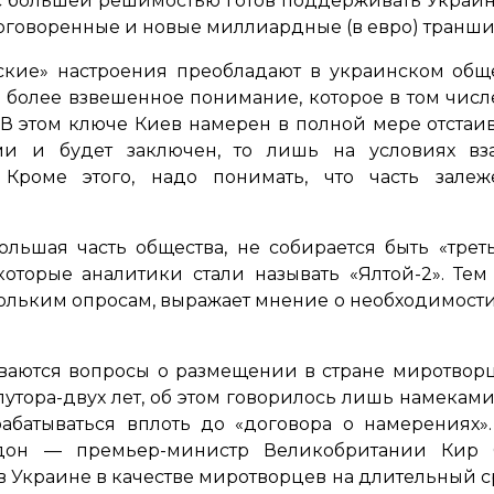
с большей решимостью готов поддерживать Украину 
е оговоренные и новые миллиардные (в евро) транши
ские» настроения преобладают в украинском общ
и более взвешенное понимание, которое в том числ
В этом ключе Киев намерен в полной мере отста
и и будет заключен, то лишь на условиях вза
 Кроме этого, надо понимать, что часть зале
ольшая часть общества, не собирается быть «тр
екоторые аналитики стали называть «Ялтой-2». Тем
кольким опросам, выражает мнение о необходимости
ваются вопросы о размещении в стране миротворц
лутора-двух лет, об этом говорилось лишь намеками 
батываться вплоть до «договора о намерениях».
он — премьер-министр Великобритании Кир С
в Украине в качестве миротворцев на длительный ср