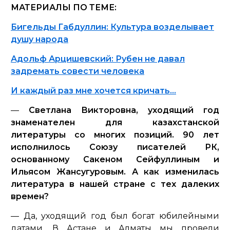
МАТЕРИАЛЫ ПО ТЕМЕ:
Бигельды Габдуллин: Культура возделывает
душу народа
Адольф Арцишевский: Рубен не давал
задремать совести человека
И каждый раз мне хочется кричать…
—
Светлана Викторовна, уходящий год
знаменателен для казахстанской
литературы со многих позиций. 90 лет
исполнилось Союзу писателей РК,
основанному Сакеном Сейфуллиным и
Ильясом Жансугуровым. А как изменилась
литература в нашей стране с тех далеких
времен?
— Да, уходящий год был богат юбилейными
датами. В Астане и Алматы мы провели