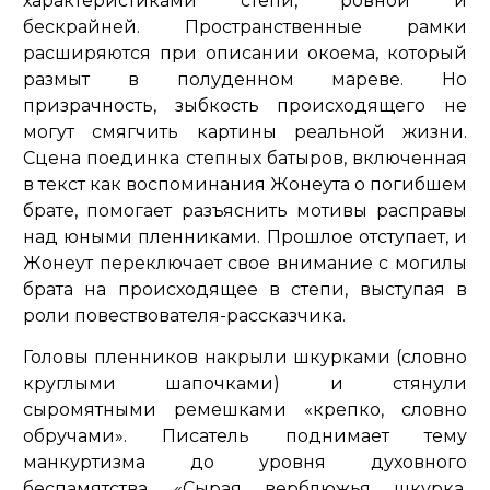
характеристиками степи, ровной и
бескрайней. Пространственные рамки
расширяются при описании окоема, который
размыт в полуденном мареве. Но
призрачность, зыбкость происходящего не
могут смягчить картины реальной жизни.
Сцена поединка степных батыров, включенная
в текст как воспоминания Жонеута о погибшем
брате, помогает разъяснить мотивы расправы
над юными пленниками. Прошлое отступает, и
Жонеут переключает свое внимание с могилы
брата на происходящее в степи, выступая в
роли повествователя-рассказчика.
Головы пленников накрыли шкурками (словно
круглыми шапочками) и стянули
сыромятными ремешками
«крепко, словно
обручами»
. Писатель поднимает тему
манкуртизма до уровня духовного
беспамятства.
«Сырая верблюжья шкурка,