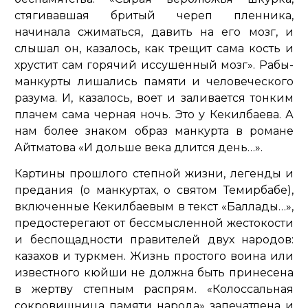
стягивавшая бритый череп пленника,
начинала сжиматься, давить на его мозг, и
слышал он, казалось, как трещит сама кость и
хрустит сам горячий иссушенный мозг»
. Рабы-
манкурты лишались памяти и человеческого
разума. И, казалось, воет и заливается тонким
плачем сама черная ночь. Это у Кекилбаева. А
нам более знаком образ манкурта в романе
Айтматова «И дольше века длится день…».
Картины прошлого степной жизни, легенды и
предания (о манкуртах, о святом Темирбабе),
включенные Кекилбаевым в текст «Баллады…»,
предостерегают от бессмысленной жестокости
и беспощадности правителей двух народов:
казахов и туркмен. Жизнь простого воина или
известного кюйши не должна быть принесена
в жертву степным распрям. «Колоссальная
сокровищница памяти народа» запечатлена и