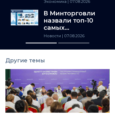
держит
Экономика
| 07.08.2026
Центральную
В Минторговли
Азию
назвали топ-10
самых
популярных
Новости
| 07.08.2026
товаров в
Казахстане
Другие темы