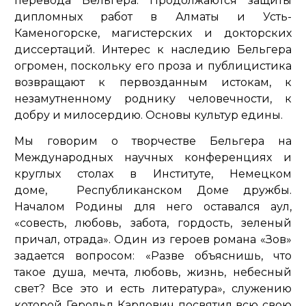
перевода Бельгера. Продолжаются защиты
дипломных работ в Алматы и Усть-
Каменогорске, магистерских и докторских
диссертаций. Интерес к наследию Бельгера
огромен, поскольку его проза и публицистика
возвращают к первозданным истокам, к
незамутненному роднику человечности, к
добру и милосердию. Основы культур едины.
Мы говорим о творчестве Бельгера на
Международных научных конференциях и
круглых столах в Институте, Немецком
доме, Республиканском Доме дружбы.
Началом Родины для него оставался аул,
«совесть, любовь, забота, гордость, зеленый
причал, отрада». Один из героев романа «Зов»
задается вопросом:
«Разве объяснишь, что
такое душа, мечта, любовь, жизнь, небесный
свет? Все это и есть литература»
, служению
которой Герольд Карлович посвятил всю свою