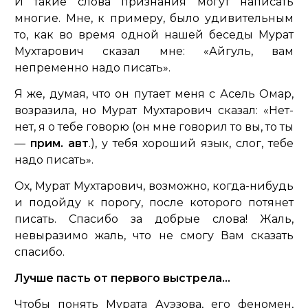
И такие слова признания могут написать
многие. Мне, к примеру, было удивительным
то, как во время одной нашей беседы Мурат
Мухтарович сказал мне:
«Айгуль, вам
непременно надо писать»
.
Я же, думая, что он путает меня с Асель Омар,
возразила, но Мурат Мухтарович сказал:
«Нет-
нет, я о тебе говорю
(он мне говорил то вы, то ты
—
прим. авт
.),
у тебя хороший язык, слог, тебе
надо писать
».
Ох, Мурат Мухтарович, возможно, когда-нибудь
и подойду к порогу, после которого потянет
писать. Спасибо за добрые слова! Жаль,
невыразимо жаль, что не смогу Вам сказать
спасибо.
Лучше пасть от первого выстрела…
Чтобы понять Мурата Ауэзова, его феномен,