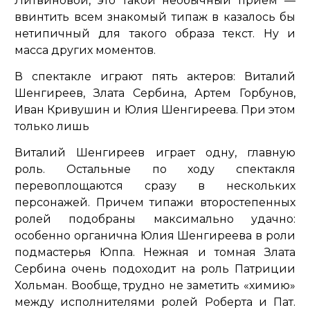
Литвиновой, это такой необычный прием —
ввинтить всем знакомый типаж в казалось бы
нетипичный для такого образа текст. Ну и
масса других моментов.
В спектакле играют пять актеров: Виталий
Шенгиреев, Злата Сербина, Артем Горбунов,
Иван Кривушин и Юлия Шенгиреева. При этом
только лишь
Виталий Шенгиреев играет одну, главную
роль. Остальные по ходу спектакля
перевоплощаются сразу в нескольких
персонажей. Причем типажи второстепенных
ролей подобраны максимально удачно:
особенно органична Юлия Шенгиреева в роли
подмастерья Юппа. Нежная и томная Злата
Сербина очень подоходит на роль Патриции
Хольман. Вообще, трудно не заметить «химию»
между исполнителями ролей Роберта и Пат.