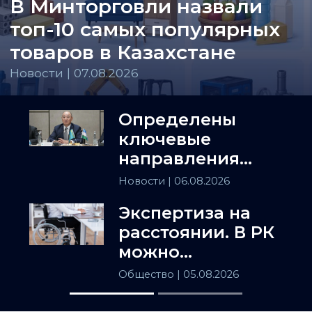
В Минторговли назвали
топ-10 самых популярных
товаров в Казахстане
Новости | 07.08.2026
Определены
ключевые
направления
сотрудничества
Новости
| 06.08.2026
Астаны и
Экспертиза на
Ташкента
расстоянии. В РК
можно
установить
Общество
| 05.08.2026
инвалидность
заочно