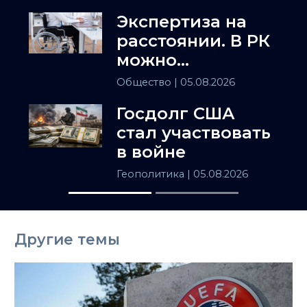
Экспертиза на
расстоянии. В РК
можно
установить
Общество
| 05.08.2026
инвалидность
Госдолг США
заочно
стал участвовать
в войне
Геополитика
| 05.08.2026
Другие темы