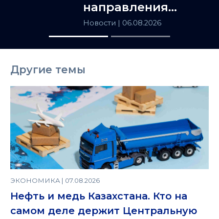
направления
сотрудничества
Новости
| 06.08.2026
Астаны и
Ташкента
Другие темы
ЭКОНОМИКА | 07.08.2026
Нефть и медь Казахстана. Кто на
самом деле держит Центральную