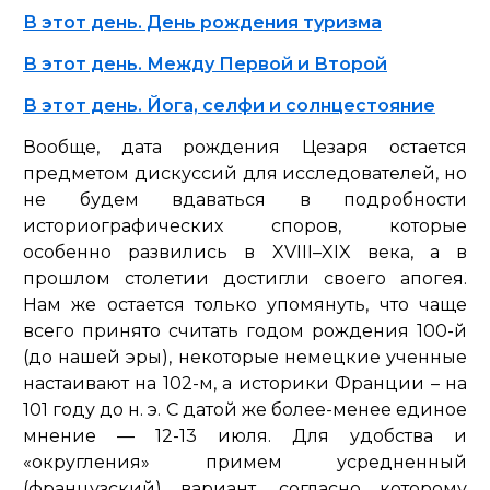
В этот день. День рождения туризма
В этот день. Между Первой и Второй
В этот день. Йога, селфи и солнцестояние
Вообще, дата рождения Цезаря остается
предметом дискуссий для исследователей, но
не будем вдаваться в подробности
историографических споров, которые
особенно развились в XVIII–XIX века, а в
прошлом столетии достигли своего апогея.
Нам же остается только упомянуть, что чаще
всего принято считать годом рождения 100-й
(до нашей эры), некоторые немецкие ученные
настаивают на 102-м, а историки Франции – на
101 году до н. э. С датой же более-менее единое
мнение — 12-13 июля. Для удобства и
«округления» примем усредненный
(французский) вариант, согласно которому