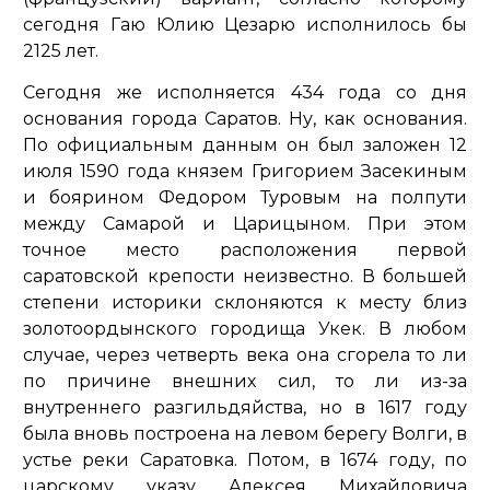
сегодня Гаю Юлию Цезарю исполнилось бы
2125 лет.
Сегодня же исполняется 434 года со дня
основания города Саратов. Ну, как основания.
По официальным данным он был заложен 12
июля 1590 года князем Григорием Засекиным
и боярином Федором Туровым на полпути
между Самарой и Царицыном. При этом
точное место расположения первой
саратовской крепости неизвестно. В большей
степени историки склоняются к месту близ
золотоордынского городища Укек. В любом
случае, через четверть века она сгорела то ли
по причине внешних сил, то ли из-за
внутреннего разгильдяйства, но в 1617 году
была вновь построена на левом берегу Волги, в
устье реки Саратовка. Потом, в 1674 году, по
царскому указу Алексея Михайловича