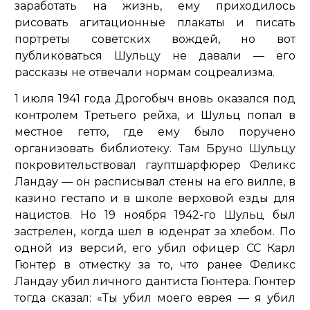
заработать на жизнь, ему приходилось
рисовать агитационные плакаты и писать
портреты советских вождей, но вот
публиковаться Шульцу не давали — его
рассказы не отвечали нормам соцреализма.
1 июля 1941 года Дрогобыч вновь оказался под
контролем Третьего рейха, и Шульц попал в
местное гетто, где ему было поручено
организовать библиотеку. Там Бруно Шульцу
покровительствовал гауптшарфюрер Феликс
Ландау — он расписывал стены на его вилле, в
казино гестапо и в школе верховой езды для
нацистов. Но 19 ноября 1942-го Шульц был
застрелен, когда шел в юденрат за хлебом. По
одной из версий, его убил офицер СС Карл
Гюнтер в отместку за то, что ранее Феликс
Ландау убил личного дантиста Гюнтера. Гюнтер
тогда сказал:
«Ты убил моего еврея — я убил