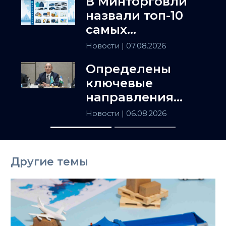
В Минторговли
назвали топ-10
самых
популярных
Новости
| 07.08.2026
товаров в
Определены
Казахстане
ключевые
направления
сотрудничества
Новости
| 06.08.2026
Астаны и
Ташкента
Другие темы