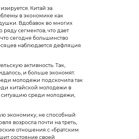
изируется. Китай за
облемы в экономике как
душки. Вдобавок во многих
ряду сегментов, что дает
 что сегодня большинство
месяцев наблюдается дефляция
льскую активность. Так,
идалось, и больше экономят.
реди молодежи подскочила так
реди китайской молодежи в
ь ситуацию среди молодежи,
скую экономику, не способный
вля возросла почти на треть,
ческие отношения с «братским
чшит состояние своей