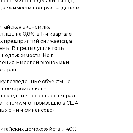
 экономистов сделали вывод,
едвижимости под руководством
китайская экономика
лишь на 0,8%, в 1-м квартале
их предприятий снижается, а
лемы. В предыдущие годы
й недвижимости. Но в
едления мировой экономики
 стран.
ку возведенные объекты не
рное строительство
 последние несколько лет ряд
т к тому, что произошло в США
ных с ним финансово-
китайских домохозяйств и 40%