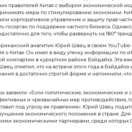
их правителей Китая с выбором экономической моде
ринимать меры по стимулированию экономики. Кит
ли корпоративное управление и защиту прав частно
ть госорган по поддержке частного бизнеса. Однако
едостаточно для того, чтобы развернуть на 180° трен
ериканский аналитик Юрий Швец в своем YouTube-к
 о Китае. Он имел в виду утечку информации по и
й компартии в курортном районе Бэйдайхэ. Эта еж
 Швец отметил, что на встрече этого года в Бэйдайх
ания в достаточно строгой форме и напомнили, что 
ны заявили: «Если политические, экономические и 
фективных и чрезвычайных мер противодействия, то
ставит под угрозу ее правление». Юрий Швец подыт
лучшение экономического положения в стране. Для
ими экономическими партнерами, среди которых С