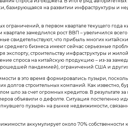
ания спроса из бюджета. В итоге ряд авторитетных
ки, базирующаяся на развитии инфраструктуры и н
ых ограничений, в первом квартале текущего года 
м квартале замедлился рост ВВП – увеличился всего 
нные свидетельствуют, что прибыль многих китайск
и среднего бизнеса имеют сейчас серьезные проб
ря экспорту, строительству инфраструктуры и жило
ение спроса на китайскую продукцию – из-за зам
прошедшей пандемией), ограничений США и других
мости в это время формировались пузыри, посколь
их долгов строительных компаний. Как известно, бу
ом шло за счет огромных кредитов. В результате за
ров объявили о дефолте. Ситуация постепенно иде
лопнувшего пузыря» на рынке недвижимости, связан
вижимости аккумулирует около 70% собственности 