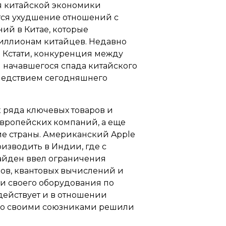
ля китайской экономики
ится ухудшение отношений с
ий в Китае, которые
миллионам китайцев. Недавно
. Кстати, конкуренция между
н начавшегося спада китайского
 следствием сегодняшнего
 ряда ключевых товаров и
европейских компаний, а еще
ие страны. Американский Apple
оизводить в Индии, где с
 Байден ввел ограничения
ов, квантовых вычислений и
ки своего оборудования по
действует и в отношении
 со своими союзниками решили