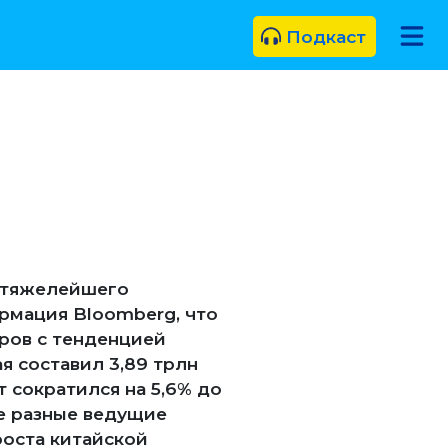
Подкаст
и тяжелейшего
рмация Bloomberg, что
аров с тенденцией
я составил 3,89 трлн
т сократился на 5,6% до
сте разные ведущие
роста китайской