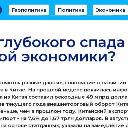
Геополитика
Политика
Экономика
Аналитика
Интервью
Мнение
глубокого спада
ой экономики?
вляются разные данные, говорящие о развити
а в Китае. На прошлой неделе появилась инфо
ала из Китая составил рекордные 49 млрд долл
цев текущего года внешнеторговый оборот Кита
меньше, чем в прошлом году. Китайский экспор
мпорт - на 7,6% до 1,67 трлн долларов. В авгу
 на основе статданных, указали на замедление 