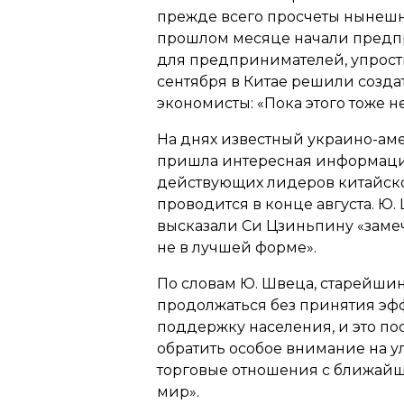
прежде всего просчеты нынешн
прошлом месяце начали предп
для предпринимателей, упрости
сентября в Китае решили созда
экономисты: «Пока этого тоже н
На днях известный украино-ам
пришла интересная информация
действующих лидеров китайско
проводится в конце августа. Ю.
высказали Си Цзиньпину «замеч
не в лучшей форме».
По словам Ю. Швеца, старейши
продолжаться без принятия эф
поддержку населения, и это по
обратить особое внимание на у
торговые отношения с ближайш
мир».