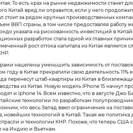
итая. То есть крах на рынке недвижимости станет д
ого Китай вряд ли оправится, если у него продолж
л стоит за рядом крупных производственных компан
ем ВВП страны, в том числе предоставляя работу 
ндо указала на рискованность инвестиций в Китай
ционных разработок стала одной из главных причи
тмеченный рост оттока капитала из Китая является
КНР.
ерами нацелены уменьшить зависимость от поставок
ом году в Китае прекратили свою деятельность 11% 
ода перенесут штаб-квартиры из Китая в близлежащ
одства из Китая. Новую модель iPhone 15 начнут пр
дят и Iphone 14. Всем известно, что в августе Джо
тайские технологии по разработкам полупроводник
помним, что весь Запад ввел ограничения на постав
 новейших технологий в Китай. Такая же политика 
трасли и технологии КНР. Похоже, что теперь США
й на Индию и Вьетнам.