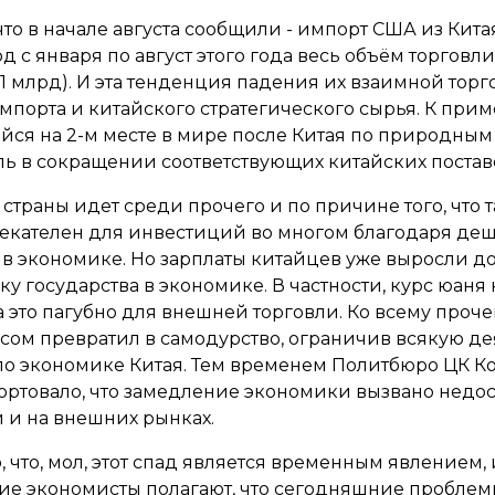
то в начале августа сообщили - импорт США из Китая
 с января по август этого года весь объём торговли К
38,1 млрд). И эта тенденция падения их взаимной торг
порта и китайского стратегического сырья. К прим
ийся на 2-м месте в мире после Китая по природны
ль в сокращении соответствующих китайских постав
 страны идет среди прочего и по причине того, что 
лекателен для инвестиций во многом благодаря де
в экономике. Но зарплаты китайцев уже выросли до
у государства в экономике. В частности, курс юаня 
а это пагубно для внешней торговли. Ко всему про
ом превратил в самодурство, ограничив всякую де
 по экономике Китая. Тем временем Политбюро ЦК 
ортовало, что замедление экономики вызвано недо
и на внешних рынках.
что, мол, этот спад является временным явлением, 
гие экономисты полагают, что сегодняшние проблем