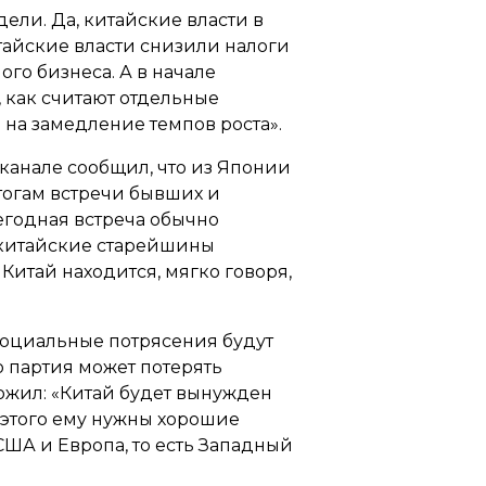
ли. Да, китайские власти в
айские власти снизили налоги
го бизнеса. А в начале
, как считают отдельные
д на замедление темпов роста».
анале сообщил, что из Японии
тогам встречи бывших и
егодная встреча обычно
э китайские старейшины
Китай находится, мягко говоря,
социальные потрясения будут
 партия может потерять
ожил: «Китай будет вынужден
 этого ему нужны хорошие
ША и Европа, то есть Западный