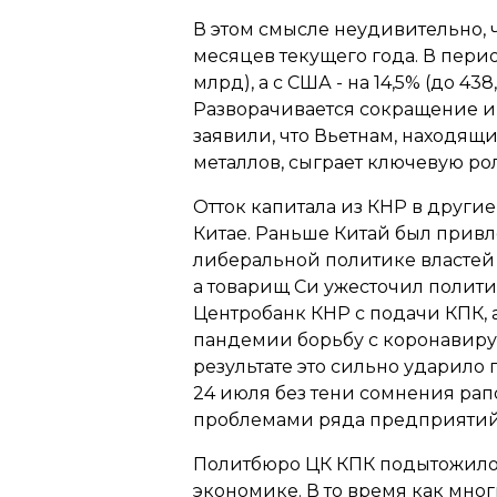
В этом смысле неудивительно, ч
месяцев текущего года. В период
млрд), а с США - на 14,5% (до 4
Разворачивается сокращение им
заявили, что Вьетнам, находящ
металлов, сыграет ключевую ро
Отток капитала из КНР в другие
Китае. Раньше Китай был прив
либеральной политике властей 
а товарищ Си ужесточил политик
Центробанк КНР с подачи КПК, 
пандемии борьбу с коронавирус
результате это сильно ударило
24 июля без тени сомнения рап
проблемами ряда предприятий 
Политбюро ЦК КПК подытожило, 
экономике. В то время как мно