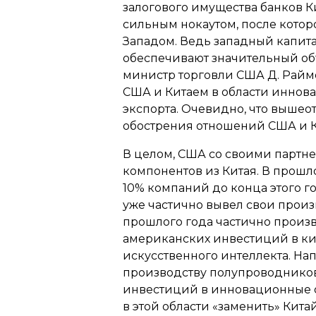
залогового имущества банков К
сильным нокаутом, после котор
Западом. Ведь западный капита
обеспечивают значительный объ
министр торговли США Д. Раймо
США и Китаем в области иннова
экспорта. Очевидно, что вышео
обострения отношений США и 
В целом, США со своими партн
компонентов из Китая. В прошл
10% компаний до конца этого г
уже частично вывел свои произв
прошлого года частично произво
американских инвестиций в ки
искусственного интеллекта. На
производству полупроводников,
инвестиций в инновационные о
в этой области «заменить» Кита