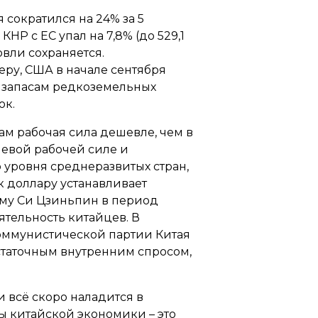
 сократился на 24% за 5
НР с ЕС упал на 7,8% (до 529,1
овли сохраняется.
еру, США в начале сентября
м запасам редкоземельных
ок.
там рабочая сила дешевле, чем в
шевой рабочей силе и
 уровня среднеразвитых стран,
к доллару устанавливает
чему Си Цзиньпин в период
ятельность китайцев. В
Коммунистической партии Китая
статочным внутренним спросом,
и всё скоро наладится в
ы китайской экономики – это