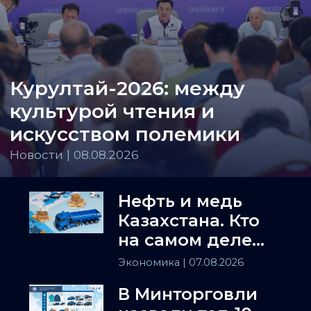
Курултай-2026: между
культурой чтения и
искусством полемики
Новости | 08.08.2026
Нефть и медь
Казахстана. Кто
на самом деле
держит
Экономика
| 07.08.2026
Центральную
В Минторговли
Азию