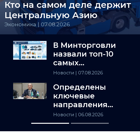
Кто на самом деле держит
Центральную Азию
Экономика | 07.08.2026
В Минторговли
назвали топ-10
самых
популярных
Новости
| 07.08.2026
товаров в
Определены
Казахстане
ключевые
направления
сотрудничества
Новости
| 06.08.2026
Астаны и
Ташкента