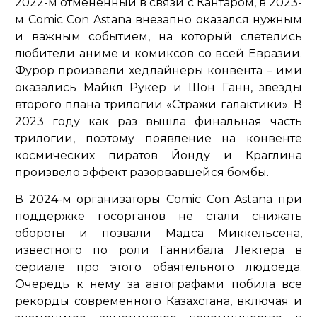
2022-м отмененный в связи с Кантаром, в 2023-
м Comic Con Astana внезапно оказался нужным
и важным событием, на который слетелись
любители аниме и комиксов со всей Евразии.
Фурор произвели хедлайнеры конвента – ими
оказались Майкл Рукер и Шон Ганн, звезды
второго плана трилогии «Стражи галактики». В
2023 году как раз вышла финальная часть
трилогии, поэтому появление на конвенте
космических пиратов Йонду и Краглина
произвело эффект разорвавшейся бомбы.
В 2024-м организаторы Comic Con Astana при
поддержке госорганов не стали снижать
обороты и позвали Мадса Миккельсена,
известного по роли Ганнибала Лектера в
сериале про этого обаятельного людоеда.
Очередь к нему за автографами побила все
рекорды современного Казахстана, включая и