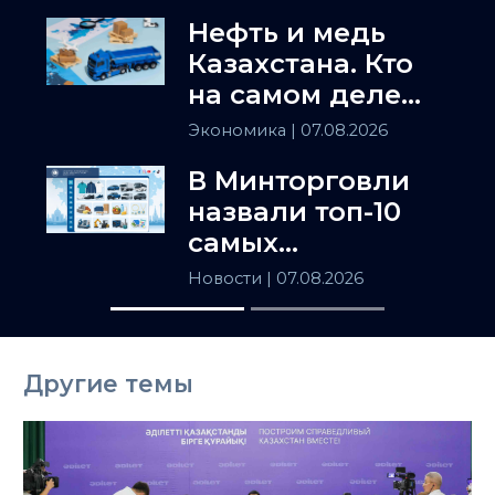
Нефть и медь
Казахстана. Кто
на самом деле
держит
Экономика
| 07.08.2026
Центральную
В Минторговли
Азию
назвали топ-10
самых
популярных
Новости
| 07.08.2026
товаров в
Казахстане
Другие темы