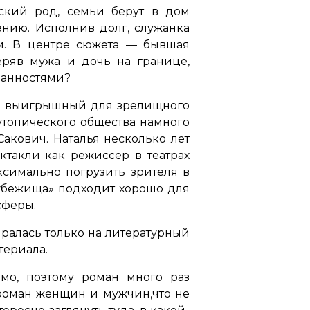
ский род, семьи берут в дом
ению. Исполнив долг, служанка
м. В центре сюжета — бывшая
еряв мужа и дочь на границе,
язанностями?
ень выигрышный для зрелищного
утопического общества намного
Сакович. Наталья несколько лет
ктакли как режиссер в театрах
аксимально погрузить зрителя в
-убежища» подходит хорошо для
сферы.
иралась только на литературный
териала.
мо, поэтому роман много раз
 роман женщин и мужчин,что не