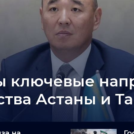
 ключевые нап
ства Астаны и Т
за на
Го