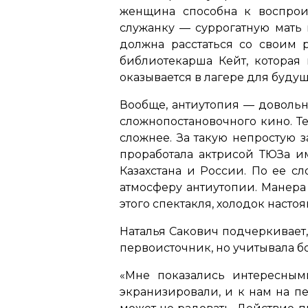
женщина способна к воспрои
служанку — суррогатную мать 
должна расстаться со своим
библиотекарша Кейт, которая
оказывается в лагере для буду
Вообще, антиутопия — довольн
сложнопостановочного кино. Т
сложнее. За такую непростую з
проработала актрисой ТЮЗа им
Казахстана и России. По ее сл
атмосферу антиутопии. Манера
этого спектакля, холодок нас
Наталья Сакович подчеркивает,
первоисточник, но учитывала б
«Мне показались интересным
экранизировали, и к нам на п