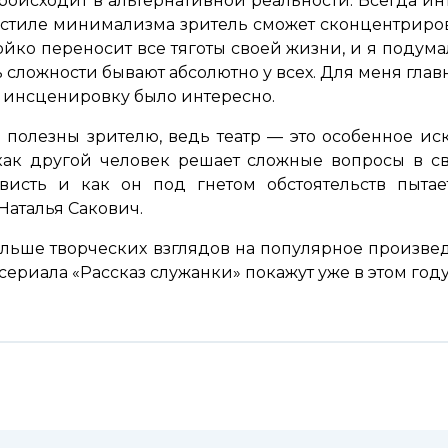
роисходит в альтернативной реальности. Всегда инте
в стиле минимализма зритель сможет сконцентриро
йко переносит все тяготы своей жизни, и я подумал
 сложности бывают абсолютно у всех. Для меня главно
ь инсценировку было интересно.
полезны зрителю, ведь театр — это особенное иск
как другой человек решает сложные вопросы в с
висть и как он под гнетом обстоятельств пыта
Наталья Сакович.
ольше творческих взглядов на популярное произведе
ериала «Рассказ служанки» покажут уже в этом году