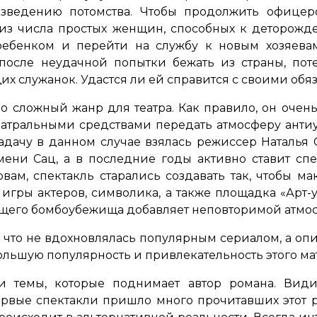
зведению потомства. Чтобы продолжить офицер
из числа простых женщин, способных к деторожд
 ребенком и перейти на службу к новым хозяева
 после неудачной попытки бежать из страны, пот
щих служанок. Удастся ли ей справится с своими об
о сложный жанр для театра. Как правило, он оч
еатральными средствами передать атмосферу анти
адачу в данном случае взялась режиссер Наталья 
ени Сац, а в последние годы активно ставит спе
овам, спектакль старались создавать так, чтобы м
 игры актеров, символика, а также площадка «Арт
тоящего бомбоубежища добавляет неповторимой атмо
 что не вдохновлялась популярным сериалом, а оп
ольшую популярность и привлекательность этого ма
и темы, которые поднимает автор романа. Види
ервые спектакли пришло много прочитавших этот