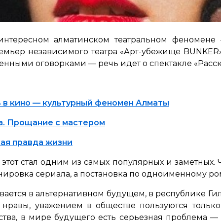
интересном алматинском театральном феномене
емьер независимого театра «Арт-убежище BUNKER»
енными оговорками — речь идет о спектакле «Расск
ь в кино — культурный феномен Алматы
а. Прощание с мастером
кая правда жизни
этот стал одним из самых популярных и заметных. Чт
нировка сериала, а постановка по одноименному ро
ается в альтернативном будущем, в республике Гиле
 нравы, уважением в обществе пользуются толь
ества, в мире будущего есть серьезная проблема —