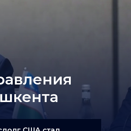
равления
ашкента
сдолг США стал