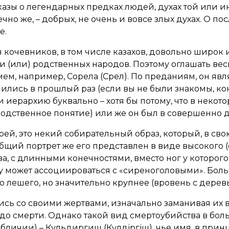
азы о легендарных предках людей, духах той или и
ечно же, – добрых, не очень и вовсе злых духах. О п
е.
кочевников, в том числе казахов, довольно широк 
и (или) родственных народов. Поэтому оглашать вес
ем, например, Сорела (Сөрел). По преданиям, он яв
ились в прошлый раз (если вы не были знакомы, кон
 иерархию буквально – хотя бы потому, что в некот
родственное понятие) или же он был в совершенно 
рей, это некий собирательный образ, который, в св
бщий портрет же его представлен в виде высокого (
а, с длинными конечностями, вместо ног у которого
 может ассоциироваться с «сиреноголовыми». Бол
о лешего, но значительно крупнее (вровень с дерев
ь со своими жертвами, изначально заманивая их в г
о до смерти. Однако такой вид смертоубийства в б
бличии) – Кульдиргиш (Күлдіргіш), чье имя, в прин