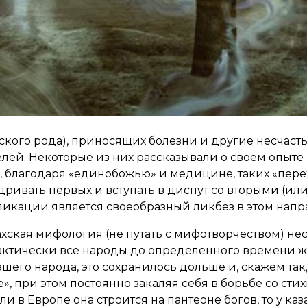
ского рода), приносящих болезни и другие несчастья
лей. Некоторые из них рассказывали о своем опыте 
не, благодаря «единобожью» и медицине, таких «пер
ривать первых и вступать в диспут со вторыми (или
ликации является своеобразный ликбез в этом напр
захская мифология (не путать с мифотворчеством) не
актически все народы до определенного времени ж
 нашего народа, это сохранилось дольше и, скажем та
, при этом постоянно закаляя себя в борьбе со сти
и в Европе она строится на пантеоне богов, то у к