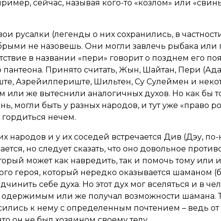
ример, сейчас, называя кого-то «козлом» или «свинь
свои русалки (легенды о них сохранились, в частнос
обрыми не назовешь. Они могли завлечь рыбака или
утствие в названии «пери» говорит о позднем его 
антеона. Принято считать, Жын, Шайтан, Пери (Ада
те, Азрейилпериште, Шильтен, Су Сулеймен и неко
м или же вытеснили аналогичных духов. Но как бы то
нь, могли быть у разных народов, и тут уже «право 
 гордиться нечем.
их народов и у их соседей встречается Див (Дэу, по-
ается, но следует сказать, что оно довольное против
торый может как навредить, так и помочь тому или 
ого героя, который нередко оказывается шаманом (
дчинить себе духа. Но этот дух мог вселяться и в че
я одержимым или же получал возможности шамана. 
осились к нему с определенным почтением – ведь от
что он не был хозяином своему телу.