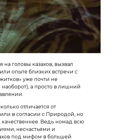
 на головы казахов, вызвал
или опыте близких встречи с
ежитков» уже почти не
 наоборот), а просто в лишний
авлении.
сколько отличается от
или в согласии с Природой, но
к, качественнее. Ведь номад всю
хиями, несчастьями и
азахов под мифом в большей