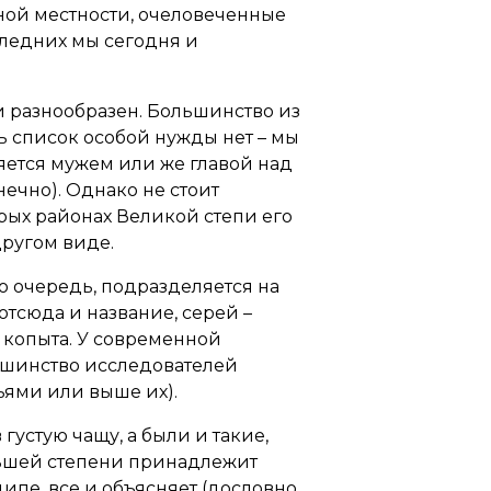
ной местности, очеловеченные
оследних мы сегодня и
и разнообразен. Большинство из
ь список особой нужды нет – мы
ляется мужем или же главой над
ечно). Однако не стоит
орых районах Великой степи его
другом виде.
ою очередь, подразделяется на
отсюда и название, серей –
 копыта. У современной
ьшинство исследователей
ьями или выше их).
устую чащу, а были и такие,
ольшей степени принадлежит
ципе, все и объясняет (дословно