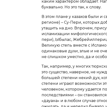
каким характером обладает. Нап
буквально. Но это так, к слову.
В этом плане у казахов были и 
регионе) – Су-Пери, которых д
утащить на дно. Впрочем, прис
исламизации мифологического п
пери), Ыбылас, Жебрейилпериш
Великую степь вместе с Исламо
одинаковые духи, злые и не оче
не слишком уместно, да и особо
Так, например, у многих тюркск
это существо, наверное, не нужд
большей степени некий дух, ко
степени играют возможности эт
человеком, которому удается по
последствиями – он становилс
«дауана» и в любом случае отн
ожидать, да и нередко бывало, 