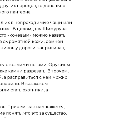
 других народов, то довольно
ного пантеона.
ил их в непроходимые чащи или
утывал. В целом, для Шимуруна
исто «кочевым» можно назвать
из сыромятной кожи, ремней
ников у дороги, запрыгивал,
ины с козьими ногами. Оружием
аже камни разрезать. Впрочем,
й, а расправиться с ней можно
оворили. В казахском
гли стать охотники, а
в. Причем, как нам кажется,
 понять, что это за существо,