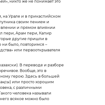
ей», никто же не понимает это
ти, на Урале и в прикаспийском
 путника своим пением и
появлении и прямом влиянии
л пери, Арам пери, Капир
торые другие пришли в
 ни было, повторимся –
родства» или первооткрывателя
казахски). В переводе и разборе
оречивое. Вообще, это в
иному герою. Здесь в большей
бақсы) или просто хорошим
ловека, с различными
Такого человека называли
 него всякое можно было