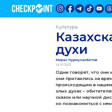
Культура
Казахск
духи
Мирас Нурмуханбетов
14.10.2021
Одни говорят, что они
они притаились на врем
происходящим в нашем 
злых духах – обитателя
сказок или научной дис
но познакомиться с не