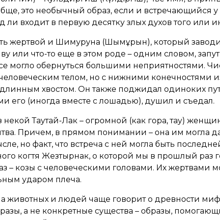
обще, это необычный образ, если и встречающийся у
д ли входит в первую десятку злых духов того или и
ать жертвой и Шимуруна (Шымұрын), который завод
ву или что-то еще в этом роде – одним словом, зап
а все могло обернуться большими неприятностями. Ч
с человеческим телом, но с нижними конечностями 
и длинным хвостом. Он также поджидал одиноких пут
 его (иногда вместе с лошадью), душил и съедал.
 некой Таутай-Лак – огромной (как гора, тау) женщ
ритва. Причем, в прямом понимании – она им могла д
сле, но факт, что встреча с ней могла быть последне
ого когтя Жезтырнак, о которой мы в прошлый раз г
з – козы с человеческими головами. Их жертвами мо
ьным ударом плеча.
а животных и людей чаще говорит о древности мифо
азы, а не конкретные существа – образы, помогающие