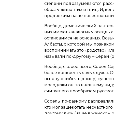
степени подразумеваются расск
образы животных и птиц. И, кон
продолжим наше повествовани
Вообще, демонический пантеон 
них имеют «аналоги» у оседлых 
остановимся на основных. Возьм
Албасты, с которой мы познаком
воспринимать это «родство» или
называли по-другому – Серей (
Вообще, скорее всего, Сорел-Се
более конкретных злых духов. О
вытянувшийся в длину) существ
молодежи он по внешнему виду
считает его прообразом русског
Сорелы по-разному расправлялис
кто мог защекотать несчастног
другому духу (чаще в женском о