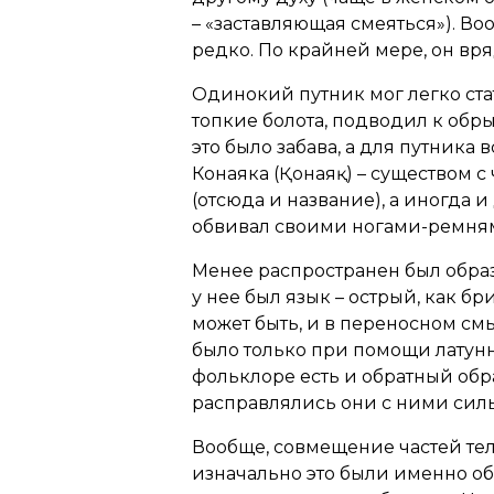
– «заставляющая смеяться»). Во
редко. По крайней мере, он вря
Одинокий путник мог легко ст
топкие болота, подводил к обры
это было забава, а для путник
Конаяка (Қонаяқ) – существом 
(отсюда и название), а иногда 
обвивал своими ногами-ремнями
Менее распространен был образ
у нее был язык – острый, как б
может быть, и в переносном смы
было только при помощи латунн
фольклоре есть и обратный обра
расправлялись они с ними сил
Вообще, совмещение частей тел
изначально это были именно обр