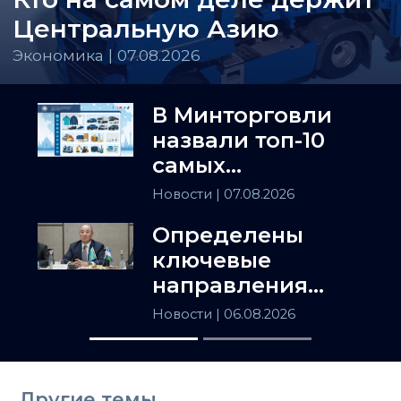
Центральную Азию
Экономика | 07.08.2026
В Минторговли
назвали топ-10
самых
популярных
Новости
| 07.08.2026
товаров в
Определены
Казахстане
ключевые
направления
сотрудничества
Новости
| 06.08.2026
Астаны и
Ташкента
Другие темы