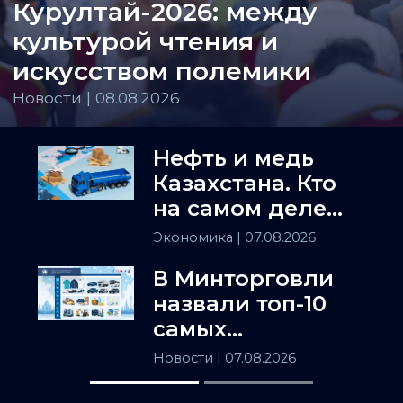
Курултай-2026: между
культурой чтения и
искусством полемики
Новости | 08.08.2026
Нефть и медь
Казахстана. Кто
на самом деле
держит
Экономика
| 07.08.2026
Центральную
В Минторговли
Азию
назвали топ-10
самых
популярных
Новости
| 07.08.2026
товаров в