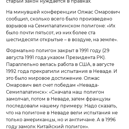
старый закон нуждается в правках.
На минувшей конференции Олжас Омарович
сообщил, сколько всего было произведено
взрывов на Семипалатинском полигоне: «
Их
было почти пятьсот, из них более ста
шестидесяти открытые – в воздухе, на земле
».
Формально полигон закрыт в 1991 году (29
августа 1991 года указом Президента РК).
Параллельно велась работа в США, в августе
1992 года прекратили испытания в Неваде. И
это было мировое достижение. Олжас
Омарович вел счет победам «Невада-
Семипалатинск»: «
Сначала наш полигон
замолчал, потом в Неваде, затем французы
последовали нашему примеру. Надо сказать,
что на полигоне в Неваде вели испытания не
только американцы, но и англичане. А в 1996
году замолк Китайский полигон
».