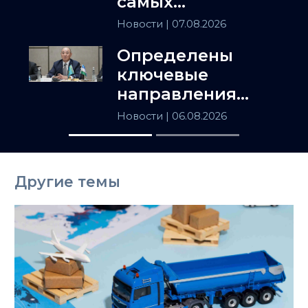
самых
популярных
Новости
| 07.08.2026
товаров в
Определены
Казахстане
ключевые
направления
сотрудничества
Новости
| 06.08.2026
Астаны и
Ташкента
Другие темы