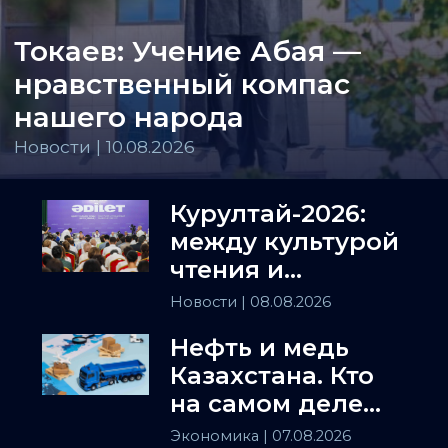
Токаев: Учение Абая —
нравственный компас
нашего народа
Новости | 10.08.2026
Курултай-2026:
между культурой
чтения и
искусством
Новости
| 08.08.2026
полемики
Нефть и медь
Казахстана. Кто
на самом деле
держит
Экономика
| 07.08.2026