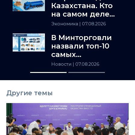
Казахстана. Кто
на самом деле
держит
Экономика
| 07.08.2026
Центральную
В Минторговли
Азию
назвали топ-10
самых
популярных
Новости
| 07.08.2026
товаров в
Казахстане
Другие темы