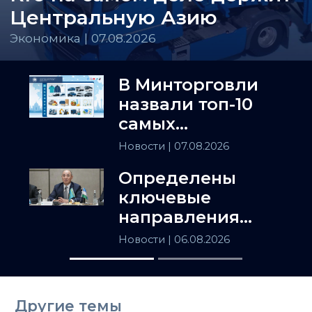
Центральную Азию
Экономика | 07.08.2026
В Минторговли
назвали топ-10
самых
популярных
Новости
| 07.08.2026
товаров в
Определены
Казахстане
ключевые
направления
сотрудничества
Новости
| 06.08.2026
Астаны и
Ташкента
Другие темы