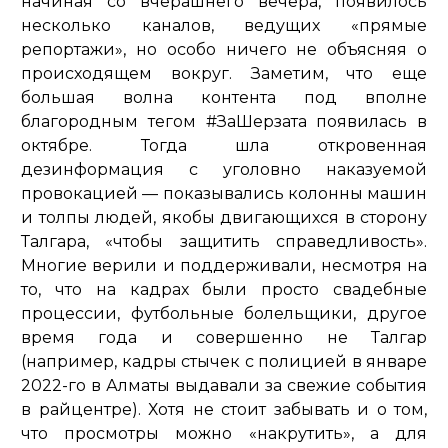
начиная со вчерашнего вечера, появилось
несколько каналов, ведущих «прямые
репортажи», но особо ничего не объясняя о
происходящем вокруг. Заметим, что еще
большая волна контента под вполне
благородным тегом #ЗаШерзата появилась в
октябре. Тогда шла откровенная
дезинформация с уголовно наказуемой
провокацией — показывались колонны машин
и толпы людей, якобы двигающихся в сторону
Талгара,
«чтобы защитить справедливость»
.
Многие верили и поддерживали, несмотря на
то, что на кадрах были просто свадебные
процессии, футбольные болельщики, другое
время года и совершенно не Талгар
(например, кадры стычек с полицией в январе
2022-го в Алматы выдавали за свежие события
в райцентре). Хотя не стоит забывать и о том,
что просмотры можно «накрутить», а для