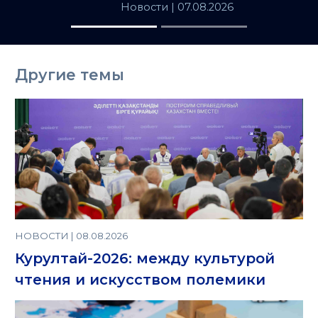
популярных
Новости
| 07.08.2026
товаров в
Казахстане
Другие темы
НОВОСТИ | 08.08.2026
Курултай-2026: между культурой
чтения и искусством полемики