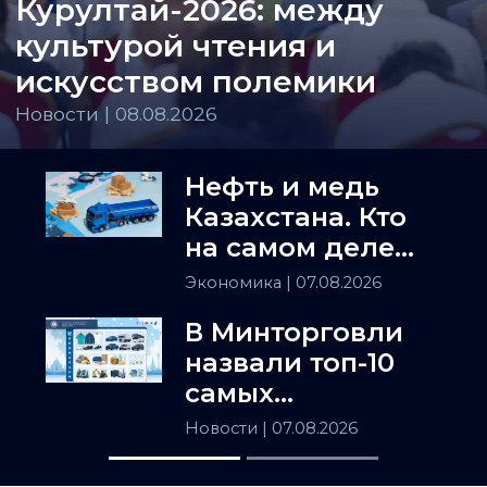
Курултай-2026: между
культурой чтения и
искусством полемики
Новости | 08.08.2026
Нефть и медь
Казахстана. Кто
на самом деле
держит
Экономика
| 07.08.2026
Центральную
В Минторговли
Азию
назвали топ-10
самых
популярных
Новости
| 07.08.2026
товаров в
Казахстане