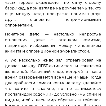
часть героев оказывается по одну сторону
баррикад, а при взгляде на другие темы те, кто
еще минуту назад прекрасно понимал друг
друга, становятся непримиримыми
оппонентами.
Понятное дело — настолько непростые
отношения, даже с оттенком комизма,
например, изображены между чиновником
акимата и оппозиционной журналисткой.
А уж насколько живо зал отреагировал на
диалог между ЛГБТ-активистом и советской
женщиной. Извечный спор, который в наше
время разворачивается все чаще и чаще. Когда
две крайности ломают копья на тему: «делайте
что хотите в спальне, но не занимаетесь
пропагандой содомии» до условно «мы спим и
видим, чтобы весь мир обратить в гейство».
Кому-то смешно, а кому-то и грустно. Эта тема