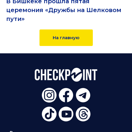
В Бишкеке прошла пятая
церемония «Дружбы на Шелковом
пути»
На главную