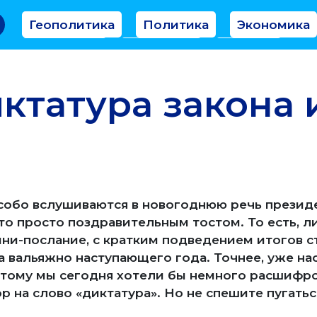
Геополитика
Политика
Экономика
Аналитика
Интервью
Мнение
иктатура закона 
а
собо вслушиваются в новогоднюю речь президе
то просто поздравительным тостом. То есть, л
мини-послание, с кратким подведением итогов 
а вальяжно наступающего года. Точнее, уже на
тому мы сегодня хотели бы немного расшифро
ор на слово «диктатура». Но не спешите пугатьс