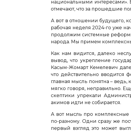
национальными интересами». В
отмечают, что за прошедшие по
А вот в отношении будущего, к
рабочая неделя 2024-го уже на
продолжим системные реформы
народа. Мы примем комплексные
Как нам видится, далеко несл
вывод, что укрепление госуда
Касым-Жомарт Кемелевич далее
что действительно вводится фо
главная мысль понятна – ведь, к
мягко говоря, неправильно. Ещ
скептики упрекали Админист
акимов идти не собирается.
А вот мысль про комплексные 
по-разному. Одни сразу же посч
первый взгляд это может выгл