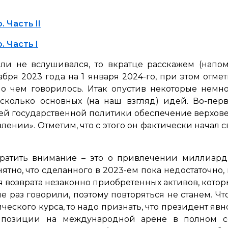
 Часть II
 Часть I
 или не вслушивался, то вкратце расскажем (нап
абря 2023 года на 1 января 2024-го, при этом отмет
 о чем говорилось. Итак опустив некоторые немн
колько основных (на наш взгляд) идей. Во-первы
ей государственной политики обеспечение верховен
ении». Отметим, что с этого он фактически начал с
обратить внимание – это о привлечении миллиар
ятно, что сделанного в 2023-ем пока недостаточно,
ся возврата незаконно приобретенных активов, кото
е раз говорили, поэтому повторяться не станем. Чт
еского курса, то надо признать, что президент явно
и позиции на международной арене в полном с