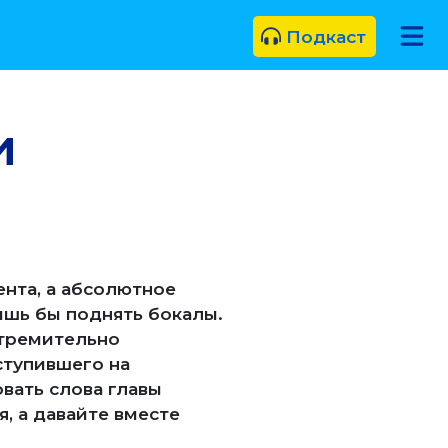
Подкаст
и
нта, а абсолютное
ишь бы поднять бокалы.
стремительно
ступившего на
вать слова главы
я, а давайте вместе