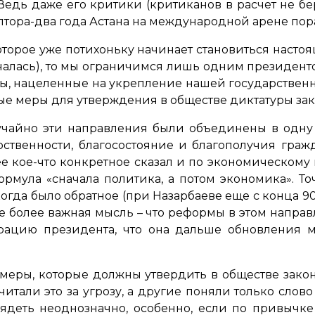
едь даже его критики (критиканов в расчет не бер
лтора-два года Астана на международной арене пора
оторое уже потихоньку начинает становиться настоящ
чалась), то мы ограничимся лишь одним президент
, нацеленные на укрепление нашей государственн
 меры для утверждения в обществе диктатуры закон
учайно эти направления были объединены в одну 
рственности, благосостояние и благополучия граж
 кое-что конкретное сказал и по экономическому н
рмула «сначала политика, а потом экономика». Точ
огда было обратное (при Назарбаеве еще с конца 90-
е более важная мысль – что реформы в этом направ
рацию президента, что она дальше обновления 
меры, которые должны утвердить в обществе зако
итали это за угрозу, а другие поняли только слово
ядеть неоднозначно, особенно, если по привычке 