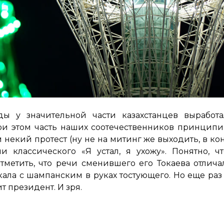
оды у значительной части казахстанцев выработ
и этом часть наших соотечественников принципи
некий протест (ну не на митинг же выходить, в конц
и классического «Я устал, я ухожу». Понятно, ч
метить, что речи сменившего его Токаева отлича
кала с шампанским в руках тостующего. Но еще раз
т президент. И зря.