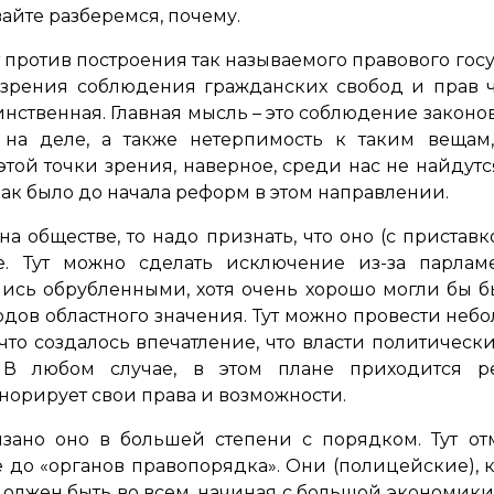
вайте разберемся, почему.
т против построения так называемого правового гос
зрения соблюдения гражданских свобод и прав ч
нственная. Главная мысль – это соблюдение законов
 на деле, а также нетерпимость к таким вещам, 
 этой точки зрения, наверное, среди нас не найдутся
ак было до начала реформ в этом направлении.
 на обществе, то надо признать, что оно (с приста
е. Тут можно сделать исключение из-за парлам
лись обрубленными, хотя очень хорошо могли бы 
одов областного значения. Тут можно провести неб
что создалось впечатление, что власти политичес
 В любом случае, в этом плане приходится ре
норирует свои права и возможности.
язано оно в большей степени с порядком. Тут от
 до «органов правопорядка». Они (полицейские), 
должен быть во всем, начиная с большой экономик