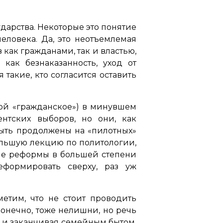
ударства. Некоторые это понятие
еловека. Да, это неотъемлемая
 как гражданами, так и властью,
как безнаказанность, уход от
 такие, кто согласится оставить
вкой «гражданское») в минувшем
ентских выборов, но они, как
быть продолжены на «пилотных»
ольшую лекцию по политологии,
кие реформы в большей степени
формировать сверху, раз уж
метим, что не стоит проводить
конечно, тоже нелишни, но речь
и и заканчивая семейным бытом,