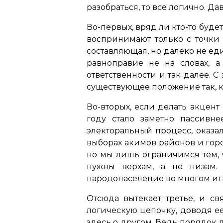
разобраться, то все логично. Да
Во-первых, вряд ли кто-то буде
воспринимают только с точки 
составляющая, но далеко не еди
равноправие не на словах, а
ответственности и так далее. С
существующее положение так, к
Во-вторых, если делать акцент
году стало заметно пассивне
электоральный процесс, оказа
выборах акимов районов и гор
но мы лишь ограничимся тем, 
нужны верхам, а не низам.
народонаселение во многом иг
Отсюда вытекает третье, и св
логическую цепочку, доводя ее
здесь о другом. Ведь порядок 