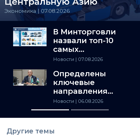
Центральную Азию
Экономика | 07.08.2026
В Минторговли
назвали топ-10
самых
популярных
Новости
| 07.08.2026
товаров в
Определены
Казахстане
ключевые
направления
сотрудничества
Новости
| 06.08.2026
Астаны и
Ташкента
Другие темы