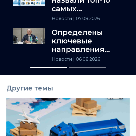
назвали топ-10
самых
популярных
Новости
| 07.08.2026
товаров в
Определены
Казахстане
ключевые
направления
сотрудничества
Новости
| 06.08.2026
Астаны и
Ташкента
Другие темы