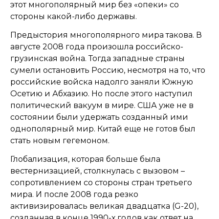
этот многополярный мир без «опеки» со
стороны какой-либо державы.
Предыстория многополярного мира такова. В
августе 2008 года произошла российско-
грузинская война. Тогда западные страны
сумели остановить Россию, несмотря на то, что
российские войска надолго заняли Южную
Осетию и Абхазию. Но после этого наступил
политический вакуум в мире. США уже не в
состоянии были удержать созданный ими
однополярный мир. Китай еще не готов был
стать новым гегемоном.
Глобализация, которая больше была
вестернизацией, столкнулась с вызовом –
сопротивлением со стороны стран третьего
мира. И после 2008 года резко
активизировалась великая двадцатка (G-20),
созданная в конце 1990-х годов как ответ на