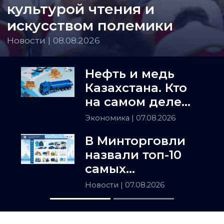
культурой чтения и
искусством полемики
Новости | 08.08.2026
Нефть и медь
Казахстана. Кто
на самом деле
держит
Экономика
| 07.08.2026
Центральную
В Минторговли
Азию
назвали топ-10
самых
популярных
Новости
| 07.08.2026
товаров в
Казахстане