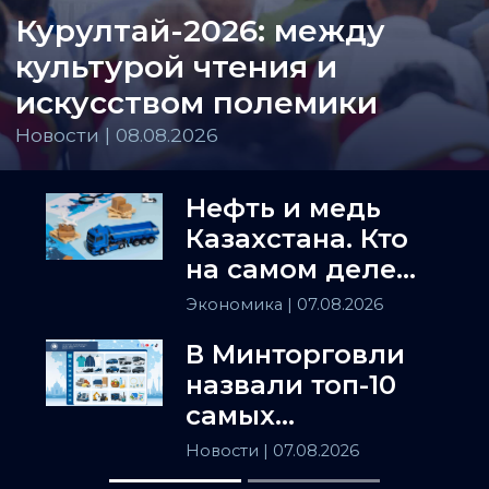
Курултай-2026: между
культурой чтения и
искусством полемики
Новости | 08.08.2026
Нефть и медь
Казахстана. Кто
на самом деле
держит
Экономика
| 07.08.2026
Центральную
В Минторговли
Азию
назвали топ-10
самых
популярных
Новости
| 07.08.2026
товаров в