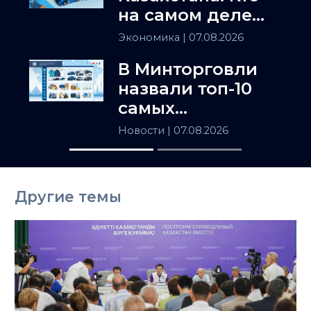
на самом деле
держит
Экономика
| 07.08.2026
Центральную
В Минторговли
Азию
назвали топ-10
самых
популярных
Новости
| 07.08.2026
товаров в
Казахстане
Другие темы