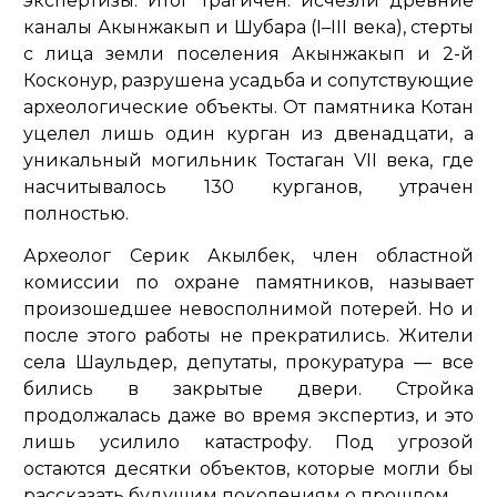
экспертизы. Итог трагичен: исчезли древние
каналы Акынжакып и Шубара (I–III века), стерты
с лица земли поселения Акынжакып и 2-й
Косконур, разрушена усадьба и сопутствующие
археологические объекты. От памятника Котан
уцелел лишь один курган из двенадцати, а
уникальный могильник Тостаган VII века, где
насчитывалось 130 курганов, утрачен
полностью.
Археолог Серик Акылбек, член областной
комиссии по охране памятников, называет
произошедшее невосполнимой потерей. Но и
после этого работы не прекратились. Жители
села Шаульдер, депутаты, прокуратура — все
бились в закрытые двери. Стройка
продолжалась даже во время экспертиз, и это
лишь усилило катастрофу. Под угрозой
остаются десятки объектов, которые могли бы
рассказать будущим поколениям о прошлом.