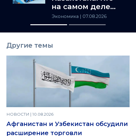
на самом деле
держит
Экономика
| 07.08.2026
Центральную
Азию
Другие темы
НОВОСТИ | 10.08.2026
Афганистан и Узбекистан обсудили
расширение торговли