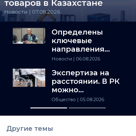
товаров в Казахстане
Новости | 07.08.2026
Определены
ключевые
направления
сотрудничества
Новости
| 06.08.2026
Астаны и
Экспертиза на
Ташкента
расстоянии. В РК
можно
установить
Общество
| 05.08.2026
инвалидность
заочно
Другие темы