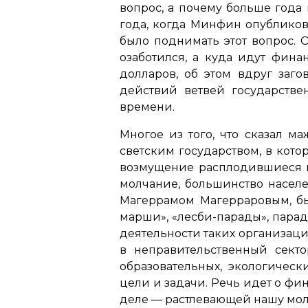
вопрос, а почему больше года
года, когда Минфин опублико
было поднимать этот вопрос. 
озаботился, а куда идут фина
долларов, об этом вдруг заг
действий ветвей государстве
времени.
Многое из того, что сказал ма
светским государством, в кот
возмущение расплодившиеся в 
молчание, большинство населе
Магеррамом Магерраровым, бь
марши», «лесби-парады», парад
деятельности таких организац
в неправительственный сект
образовательных, экологичес
цели и задачи. Речь идет о ф
деле — растлевающей нашу мо