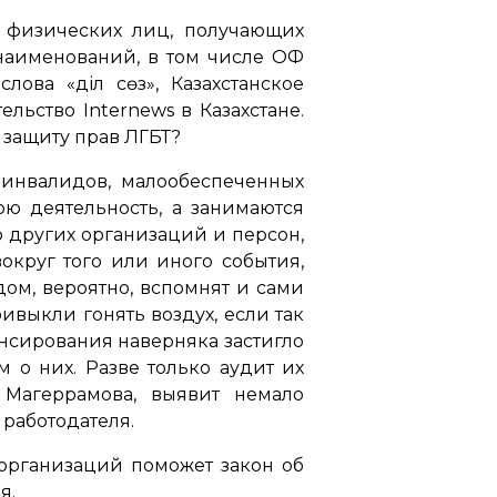
 физических лиц, получающих
 наименований, в том числе ОФ
а «Әділ сөз», Казахстанское
ьство Internews в Казахстане.
 защиту прав ЛГБТ?
 инвалидов, малообеспеченных
ою деятельность, а занимаются
 других организаций и персон,
округ того или иного события,
дом, вероятно, вспомнят и сами
ивыкли гонять воздух, если так
нсирования наверняка застигло
 о них. Разве только аудит их
 Магеррамова, выявит немало
 работодателя.
 организаций поможет закон об
я.