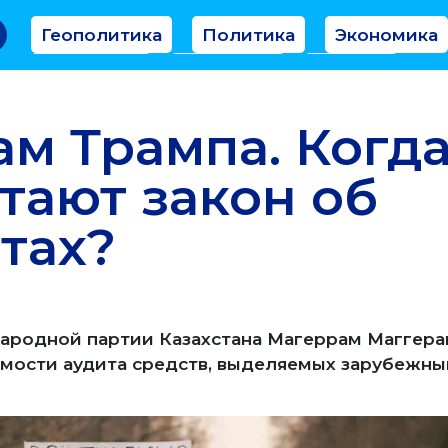
Геополитика
Политика
Экономика
Аналитика
Интервью
Мнение
ам Трампа. Когда
тают закон об
тах?
ародной партии Казахстана Магеррам Маггера
имости аудита средств, выделяемых зарубежн