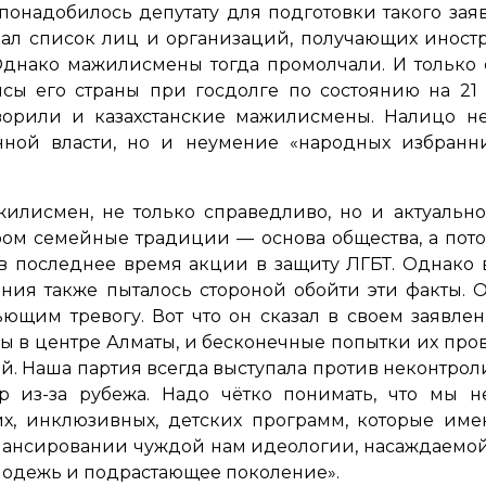
 понадобилось депутату для подготовки такого за
вал список лиц и организаций, получающих иност
Однако мажилисмены тогда промолчали. И только 
нсы его страны при госдолге по состоянию на 21 
оворили и казахстанские мажилисмены. Налицо не
нной власти, но и неумение «народных избранн
жилисмен, не только справедливо, но и актуально
ором семейные традиции — основа общества, а пот
последнее время акции в защиту ЛГБТ. Однако в 
ния также пыталось стороной обойти эти факты. О
ющим тревогу. Вот что он сказал в своем заявле
ы в центре Алматы, и бесконечные попытки их про
ий. Наша партия всегда выступала против неконтр
ор из-за рубежа. Надо чётко понимать, что мы 
ких, инклюзивных, детских программ, которые им
инансировании чуждой нам идеологии, насаждаемой 
лодежь и подрастающее поколение»
.