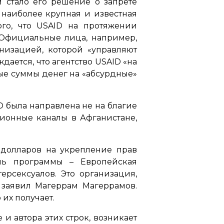
м стало его решение о запрете
 наиболее крупная и известная
ого, что USAID на протяжении
 Официальные лица, например,
анизацией, которой
«управляют
дается, что агентство USAID
«на
ые суммы денег на
«абсурдные»
ID была направлена не на благие
ционные каналы в Афганистане,
 долларов на укрепление прав
ль программы – Европейская
ерсексуалов. Это организация,
 заявил Магеррам Магеррамов.
 их получает.
и автора этих строк, возникает