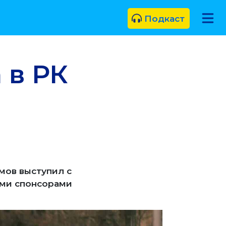
Подкаст
 в РК
мов выступил с
ыми спонсорами