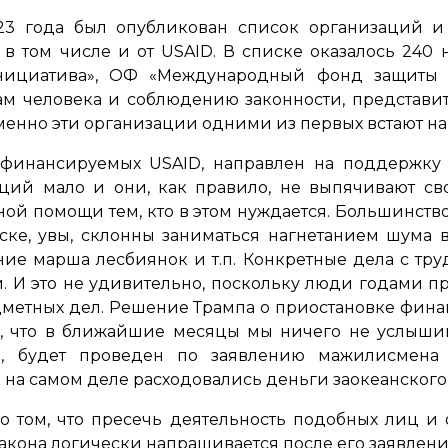
023 года был опубликован список организаций и
 в том числе и от USAID. В списке оказалось 240
ициатива», ОФ «Международный фонд защиты слов
 человека и соблюдению законности, представител
именно эти организации одними из первых встают на
 финансируемых USAID, направлен на поддержку
ций мало и они, как правило, не выпячивают св
ой помощи тем, кто в этом нуждается. Большинство
ке, увы, склонны заниматься нагнетанием шума в
ие марша лесбиянок и т.п. Конкретные дела с тру
 И это не удивительно, поскольку люди годами пр
дметных дел. Решение Трампа о приостановке фина
, что в ближайшие месяцы мы ничего не услышим
о, будет проведен по заявлению мажилисмена
 на самом деле расходовались деньги заокеанского
 о том, что пресечь деятельность подобных лиц и
закона логически напрашивается после его заявлени