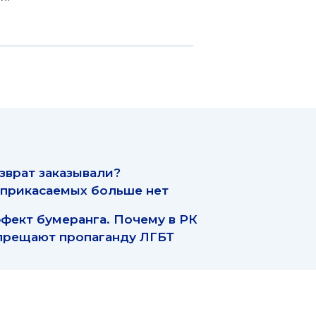
зврат заказывали?
прикасаемых больше нет
фект бумеранга. Почему в РК
прещают пропаганду ЛГБТ