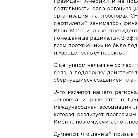
президент Америки и не подоз
деятельности ряда организаци
организация на просторах СН
десятилетий занималось фин
Илон Маск и даже президент
помешанные радикалы»
. В оф
всем протяжении»
не было под
и
«вредоносные»
проекты.
С депутатом нельзя не согласит
дела, а поддержку действител
обернувшиеся созданием плант
«Что касается нашего регион
человека и равенства в Це
международная ассоциация лес
которая реализует программы
Именно поэтому, считает он, нео
Думается, что данный призыв п