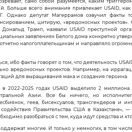
ревает, само собой разумеется, каким триггеро
й. Больше всего внимания привлекает USAID, как
Г. Однако депутат Магеррамов озвучил факты т
ансированием, цитирую,
«вредоносных проектов»
.
 Дональд Трамп, назвали USAID преступной орг
ициальных заявлениях Белого дома конкретно утверж
отчетно налогоплательщикам и направляло огромн
ься, ибо факты говорят о том, что деятельность USA
ьно вредоносных проектов. Например, на иррага
аций для выращивания мака и создания героина.
а, в 2022-2025 годах USAID выделило 2 миллиона
нтральной Азии. Все бы ничего, но исполните
биянок, геев, бисексуалов, трансгендеров и инт
 содействия Правительства США в Казахстане»
, —
бходимо разобраться с тем, куда идут средства и кто
оддержат многие. И только у немногих, в том числе 