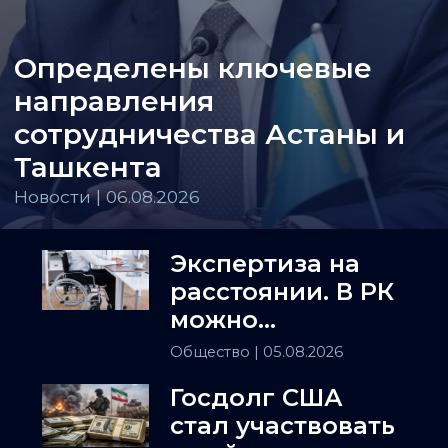
Определены ключевые
направления
сотрудничества Астаны и
Ташкента
Новости | 06.08.2026
Экспертиза на
расстоянии. В РК
можно
установить
Общество
| 05.08.2026
инвалидность
Госдолг США
заочно
стал участвовать