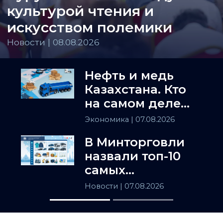
культурой чтения и
искусством полемики
Новости | 08.08.2026
Нефть и медь
Казахстана. Кто
на самом деле
держит
Экономика
| 07.08.2026
Центральную
В Минторговли
Азию
назвали топ-10
самых
популярных
Новости
| 07.08.2026
товаров в
Казахстане