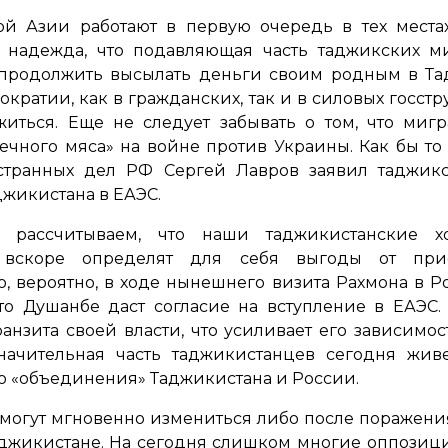
й Азии работают в первую очередь в тех местах
ь надежда, что подавляющая часть таджикских м
 продолжить высылать деньги своим родным в Та
ратии, как в гражданских, так и в силовых госстру
иться. Еще не следует забывать о том, что мигр
чного мяса» на войне против Украины. Как бы то
странных дел РФ Сергей Лавров заявил таджикс
джикистана в ЕАЭС.
 рассчитываем, что наши таджикистанские хо
, вскоре определят для себя выгоды от при
о, вероятно, в ходе нынешнего визита Рахмона в Р
что Душанбе даст согласие на вступление в ЕАЭС
ранзита своей власти, что усиливает его зависим
 значительная часть таджикистанцев сегодня жив
о «объединения» Таджикистана и России.
 могут мгновенно измениться либо после поражени
аджикистане. На сегодня слишком многие оппозиц