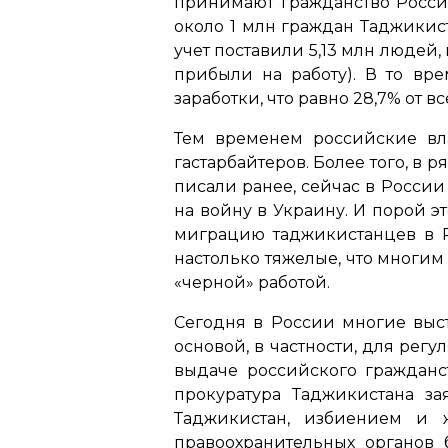
принимают гражданство России
около 1 млн граждан Таджикис
учет поставили 5,13 млн людей, 
прибыли на работу). В то вр
заработки, что равно 28,7% от в
Тем временем российские вл
гастарбайтеров. Более того, в 
писали ранее, сейчас в России
на войну в Украину. И порой э
миграцию таджикистанцев в Ро
настолько тяжелые, что многим
«черной» работой.
Сегодня в России многие выст
основой, в частности, для ре
выдаче российского гражданс
прокуратура Таджикистана з
Таджикистан, избиением и 
правоохранительных органов 