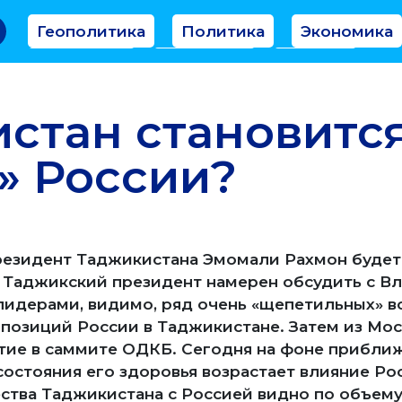
Геополитика
Политика
Экономика
Аналитика
Интервью
Мнение
стан становитс
» России?
президент Таджикистана Эмомали Рахмон будет 
 Таджикский президент намерен обсудить с 
идерами, видимо, ряд очень «щепетильных» во
 позиций России в Таджикистане. Затем из Мо
стие в саммите ОДКБ. Сегодня на фоне прибли
состояния его здоровья возрастает влияние Ро
ства Таджикистана с Россией видно по объему 