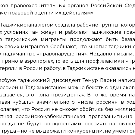
иков правоохранительных органов Российской Фе
аче правовой оценки их действиям».
 Таджикистана летом создала рабочие группы, кото
х условиях там живут и работают таджикские гр
то таджикские мигранты продолжают быть безз
ь своих мигрантов. Сообщают, что многие таджики с
о надуманные «правонарушения». Недавно писали, ч
 прямо в аэропортах, то есть для профилактики «пр
теряли в России работу, в Таджикистане оказались н
йсбуке таджикский диссидент Темур Варки напис
Россией и Таджикистаном можно бежать с одинаков
азывается, это …опа президента». В то же время 
ывая «убыль» значительного числа россиян в хо
лагает, что Россия не сможет обойтись без миллио
ная российско-узбекистанская правозащитница 
когда не будут конкурентами россиян на рынке 
 труда – но не выдержали конкуренции, не умеют он