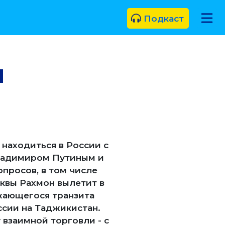
Подкаст
я
находиться в России с
Владимиром Путиным и
просов, в том числе
сквы Рахмон вылетит в
жающегося транзита
ссии на Таджикистан.
взаимной торговли - с