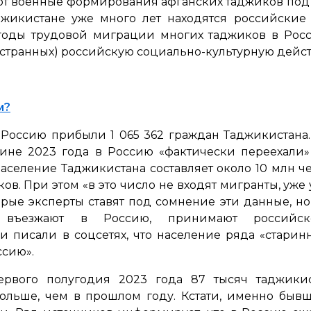
яют военные формирования афганских таджиков под
джикистане уже много лет находятся российские
годы трудовой миграции многих таджиков в Рос
остранных) российскую социально-культурную дейст
м?
в Россию прибыли 1 065 362 граждан Таджикистана
едине 2023 года в Россию «фактически переехали
аселение Таджикистана составляет около 10 млн чел
ов. При этом «в это число не входят мигранты, уж
ые эксперты ставят под сомнение эти данные, но э
 въезжают в Россию, принимают российско
и писали в соцсетях, что население ряда «стари
ссию».
первого полугодия 2023 года 87 тысяч таджики
 больше, чем в прошлом году. Кстати, именно бы