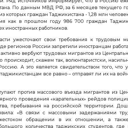
. Ряд источников информирует, что в Россию еж
тана. По данным МВД РФ, за 6 месяцев текущего 
из которых граждан Таджикистана - 1,28 млн человек
емя как в прошлом году 986 700 граждан Таджи
сех иностранных работников.
асти ужесточают свои требования к трудовым ми
ряде регионов России запретили иностранцам работа
 активно вербуют трудовых мигрантов из Центральн
то происходит, скажем так, волюнтаристски, насильн
ссию. А это является свидетельством того, что
 таджикистанцам все равно – отправят ли их на вой
упают против массового въезда мигрантов из Це
гулярного проведения «карательных» рейдов полици
тва, пребывания на российской территории. Дошл
аявила: «В связи с массовыми задержаниями тр
жестоком обращении в их отношении, а такж
большого количества таджикских студентов, где