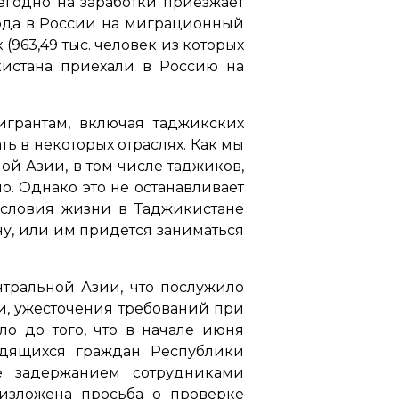
егодно на заработки приезжает
года в России на миграционный
 (963,49 тыс. человек из которых
кистана приехали в Россию на
грантам, включая таджикских
ть в некоторых отраслях. Как мы
ой Азии, в том числе таджиков,
о. Однако это не останавливает
 условия жизни в Таджикистане
ну, или им придется заниматься
нтральной Азии, что послужило
и, ужесточения требований при
о до того, что в начале июня
удящихся граждан Республики
е задержанием сотрудниками
 изложена просьба о проверке