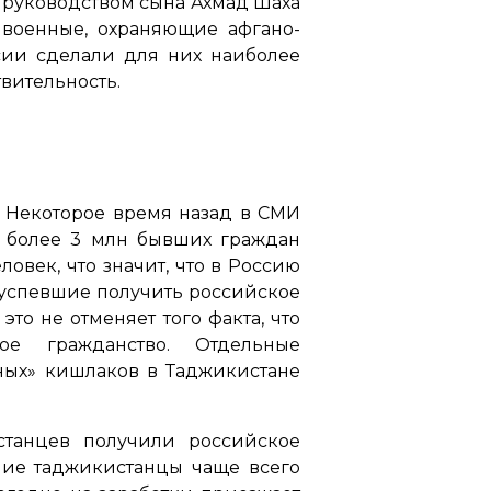
 руководством сына Ахмад Шаха
 военные, охраняющие афгано-
сии сделали для них наиболее
вительность.
. Некоторое время назад в СМИ
» более 3 млн бывших граждан
овек, что значит, что в Россию
е успевшие получить российское
то не отменяет того факта, что
е гражданство. Отдельные
нных» кишлаков в Таджикистане
станцев получили российское
вшие таджикистанцы чаще всего