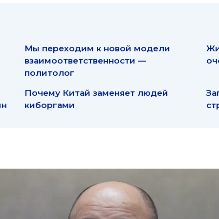
Мы переходим к новой модели
Жи
взаимоответственности —
оч
политолог
Почему Китай заменяет людей
За
ин
киборгами
ст