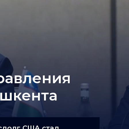
равления
ашкента
сдолг США стал