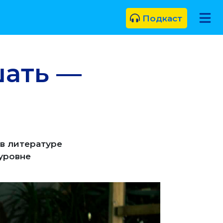
Подкаст
шать —
 в литературе
уровне