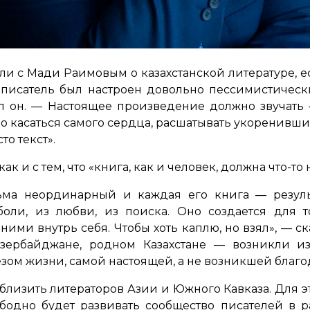
ли с Мади Раимовым о казахстанской литературе, ес
а писатель был настроен довольно пессимистическ
л он. —
Настоящее произведение должно звучать 
о касаться самого сердца, расшатывать укоренившие
сто текст»
.
как и с тем, что
«книга, как и человек, должна что-то 
ма неординарный и каждая его книга — резуль
оли, из любви, из поиска. Оно создается для то
ними внутрь себя. Чтобы хоть каплю, но взял»
, — с
зербайджане, родном Казахстане — возникли из
зом жизни, самой настоящей, а не возникшей благо
близить литераторов Азии и Южного Кавказа. Для эт
ободно будет развивать сообщество писателей в р