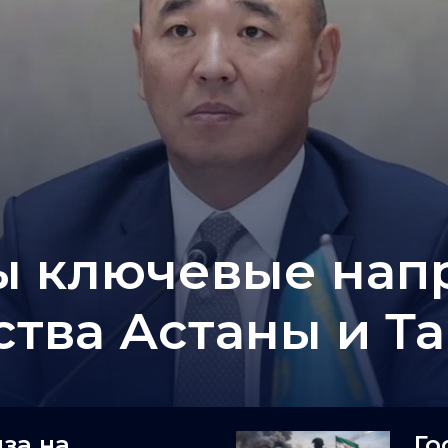
 ключевые нап
ства Астаны и Т
за на
Го