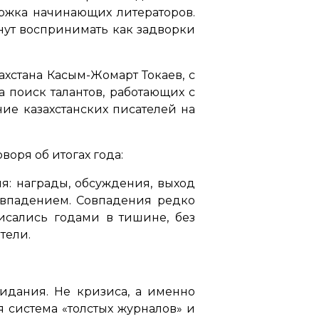
ержка начинающих литераторов.
анут воспринимать как задворки
ахстана Касым-Жомарт Токаев, с
 поиск талантов, работающих с
ние казахстанских писателей на
воря об итогах года:
я: награды, обсуждения, выход
совпадением. Совпадения редко
писались годами в тишине, без
тели.
идания. Не кризиса, а именно
 система «толстых журналов» и