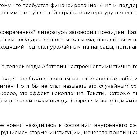
тому что требуется финансирование книг и подд
 понимание у властей страны и литературу перест
 современной литературы заговорил президент Каз
ренки государственного механизма, нацеливаясь на
 уходящий год стал урожайным на награды, призна
ю, теперь Мади Абатович настроен оптимистично, го
ыглядит необычно плотным на литературные событи
имен. Но я бы не стал называть это случайным 
орее, это эффект накопления. Тексты, которые 
и до своей точки выхода. Созрели. И авторы, и чита
ое время находилась в состоянии внутреннего ож
рушились старые институции, исчезала привычная