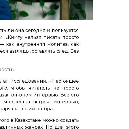
ть ли она сегодня и пользуется
и.
«Книгу нельзя писать просто
— как внутренняя молитва, как
ся взгляды, оставлять след. Без
нести».
тат исследования.
«Настоящее
го, чтобы читатель не просто
казал он в том интервью. Все его
 множества встреч, интервью,
даря фантазии автора.
ого в Казахстане можно создать
азличных жанрах. Но для этого