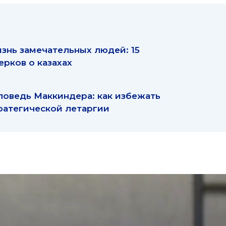
знь замечательных людей: 15
ерков о казахах
поведь Маккиндера: как избежать
ратегической летаргии