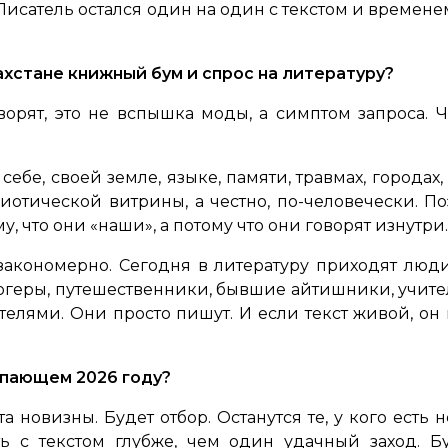
исатель остался один на один с текстом и временем.
ахстане книжный бум и спрос на литературу?
орят, это не вспышка моды, а симптом запроса. Чи
себе, своей земле, языке, памяти, травмах, городах
иотической витрины, а честно, по-человечески. П
у, что они «наши», а потому что они говорят изнутри.
закономерно. Сегодня в литературу приходят люд
логеры, путешественники, бывшие айтишники, учите
елями. Они просто пишут. И если текст живой, он 
упающем 2026 году?
а новизны. Будет отбор. Останутся те, у кого есть н
ть с текстом глубже, чем один удачный заход. 