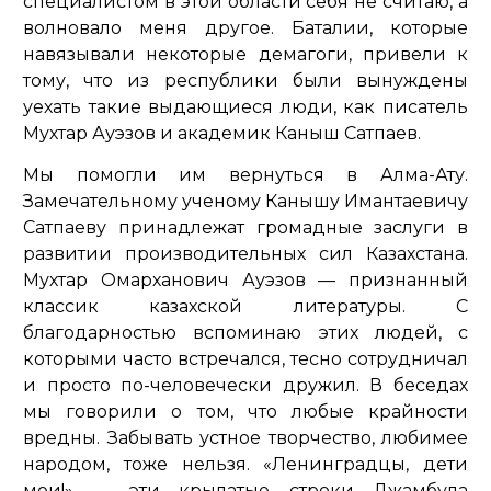
специалистом в этой области себя не считаю, а
волновало меня другое. Баталии, которые
навязывали некоторые демагоги, привели к
тому, что из республики были вынуждены
уехать такие выдающиеся люди, как писатель
Мухтар Ауэзов и академик Каныш Сатпаев.
Мы помогли им вернуться в Алма-Ату.
Замечательному ученому Канышу Имантаевичу
Сатпаеву принадлежат громадные заслуги в
развитии производительных сил Казахстана.
Мухтар Омарханович Ауэзов — признанный
классик казахской литературы. С
благодарностью вспоминаю этих людей, с
которыми часто встречался, тесно сотрудничал
и просто по-человечески дружил. В беседах
мы говорили о том, что любые крайности
вредны. Забывать устное творчество, любимее
народом, тоже нельзя. «Ленинградцы, дети
мои!» — эти крылатые строки Джамбула