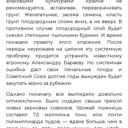
злаковыми культурами крайне не
рекомендуется, вспахивая, переворачивать
грунт. Желательнее, засеяв семена, класть
грунт плодородным слоем вниз, а не вверх. В
противном случае плодородный слой будет
снесен степными пыльными бурями. И время
показало правоту этого опасения. После
череды неурожаев на целине эту системную
проблему придется устранять известному
агроному Александру Бараеву. Но системная
ошибка даст свои печальные плоды и
Советский Союз долгие годы вынужден будет
закупать зерно за рубежом.
Однако поначалу все выглядело довольно
оптимистично. Было создано свыше трехсот
новых зерновых совхозов. Урожай пшеницы
составил 7,5 миллиона тонн, или почти
полмиллиарда пудов, — вдвое больше, чем в