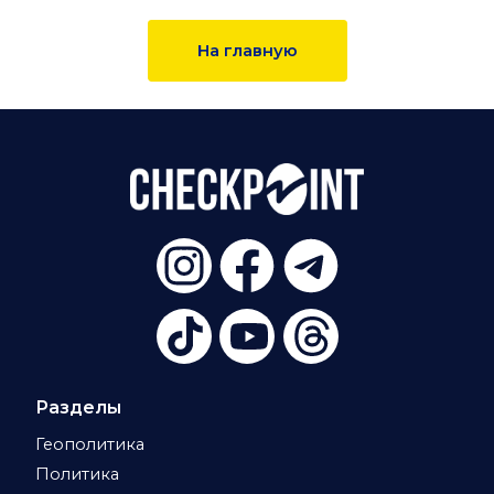
На главную
Разделы
Геополитика
Политика