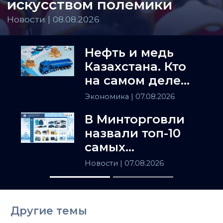
искусством полемики
Новости | 08.08.2026
Нефть и медь
Казахстана. Кто
на самом деле
держит
Экономика
| 07.08.2026
Центральную
В Минторговли
Азию
назвали топ-10
самых
популярных
Новости
| 07.08.2026
товаров в
Казахстане
Другие темы