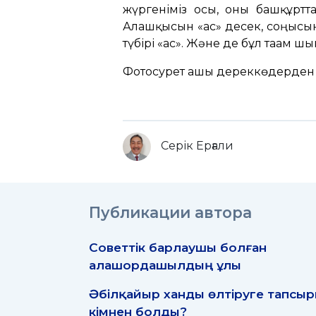
жүргеніміз осы, оны башқұртта
Алғашқысын «ас» десек, соңғыс
түбірі «ас». Және де бұл тағам ш
Фотосурет ашық дереккөдерден
Серік Ерғали
Публикации автора
Советтік барлаушы болған
алашордашылдың ұлы
Әбілқайыр ханды өлтіруге тапсы
кімнен болды?