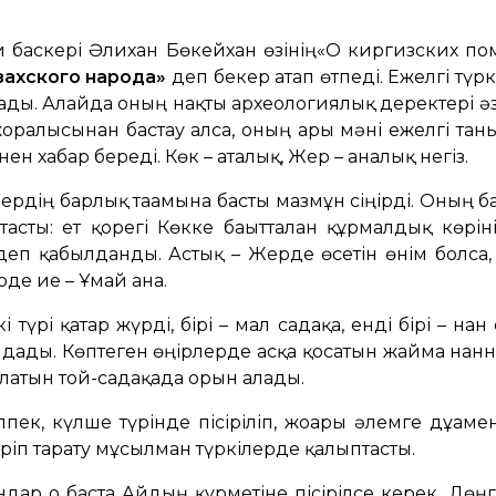
си баскері Әлихан Бөкейхан өзінің«О киргизских п
захского народа»
деп бекер атап өтпеді. Ежелгі түрк
ады. Алайда оның нақты археологиялық деректері әзі
оралғысынан бастау алса, оның арғы мәні ежелгі таны
нен хабар береді. Көк – аталық, Жер – аналық негіз.
ердің барлық тағамына басты мазмұн сіңірді. Оның ба
ты: ет қорегі Көкке бағытталған құрмалдық көрін
еп қабылданды. Астық – Жерде өсетін өнім болса,
рде ие – Ұмай ана.
түрі қатар жүрді, бірі – мал садақа, енді бірі – нан
ндады. Көптеген өңірлерде асқа қосатын жайма на
алатын той-садақада орын алады.
ек, күлше түрінде пісіріліп, жоғарғы әлемге дұғаме
ріп тарату мұсылман түркілерде қалыптасты.
ар о баста Айдың құрметіне пісірілсе керек. Дөңг