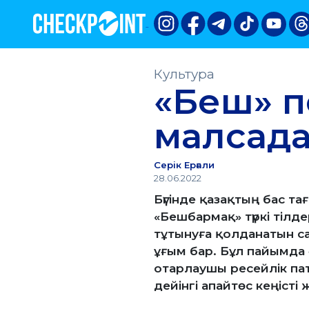
Культура
«Беш» п
малсадақ
Серік Ерғали
28.06.2022
Бүгінде қазақтың бас т
«Бешбармақ» түркі тілде
тұтынуға қолданатын с
ұғым бар. Бұл пайымда 
отарлаушы ресейлік пат
дейінгі апайтөс кеңісті