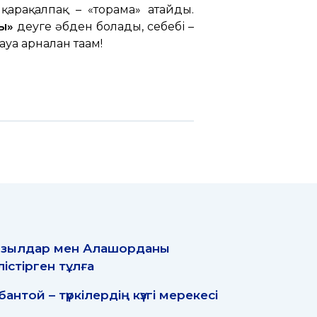
 қарақалпақ – «торама» атайды.
ық»
деуге әбден болады, себебі –
ға арналған тағам!
зылдар мен Алашорданы
лістірген тұлға
бантой – түркілердің күзгі мерекесі