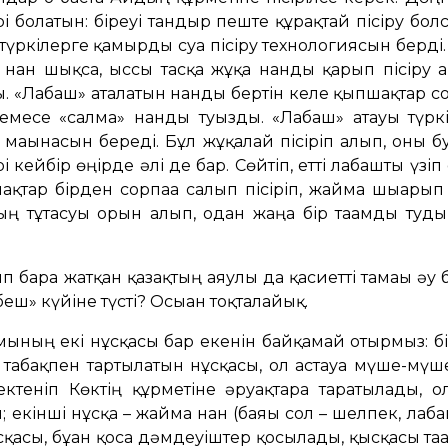
і болатын: біреуі тандыр пеште құрғақтай пісіру бол
р түркілерге қамырды суға пісіру технологиясын берд
 нан шықса, ыссы тасқа жұқа нанды қарып пісіру 
 «Лабаш» аталатын нанды бертін келе қыпшақтар сор
месе «салма» нанды туғызды. «Лабаш» атауы түркіл
 мағынасын береді. Бұл жұқалай пісіріп алып, оны б
кейбір өңірде әлі де бар. Сөйтіп, етті лабашты үзіп
қтар бірден сорпаға салып пісіріп, жайма шығарып 
ң тұтасуы орын алып, одан жаңа бір тағамды тудыр
бара жатқан қазақтың аяулы да қасиетті тамағы әу б
еш» күйіне түсті? Осыған тоқталайық.
амының екі нұсқасы бар екенін байқамай отырмыз: б
ің табақпен тартылатын нұсқасы, ол астауға мүше-мү
шектеніп Көктің құрметіне әруақтарға таратылады,
ы; екінші нұсқа – жайма нан (баяғы сол – шелпек, ла
ұсқасы, бұған қоса дәмдеуіштер қосылады, қысқасы т