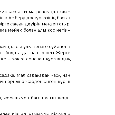
оминках» атты мақаласында
«ас –
ілік Ас беру дәстүрі өзінің басын
рге сақ-ғұн дәуірін меңзеп отыр.
мға мәйек болған ұлы қос негіз –
сында екі ұлы негізге сүйенетін
ісі болды да, нан қорегі Жерге
 Ас – Көкке арналған құрмалдық
 садақа. Мал садақадан «ас», нан
нның орнына жерден өнген күріш
н, жоралғымен бағышталып келді.
елек пішінді қамырды пісірудің