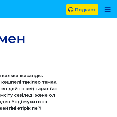
Подкаст
 мен
п калька жасалды.
 көшпелі түркілер тамақ
ен дейтін кең таралған
сіту сезіледі және ол
рден Үнді мұхитына
йтіні өтірік пе?!