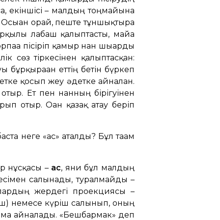
са, екіншісі – малдың тоңмайына
і. Осыған орай, пеште тұншықтыра
арқылы лабаш қалыптасты, майға
паға пісіріп қамыр нан шығарды
ік сөз тіркесінен қалыптасқан:
уы бұрқыраған еттің бетін бүркеп
 етке қосып жеу әдетке айналған.
отыр. Ет пен нанның бірігуінен
ып отыр. Оған қазақ атау беріп
аста неге «ас» аталды? Бұл тағам
ір нұсқасы –
ас
, яғни бұл малдың
шесімен салынады, туралмайды –
 олардың жердегі проекциясы –
баш) немесе күріш салынып, оның
ағамға айналады. «Бешбармак» деп