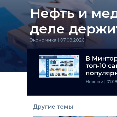
Нефть и мед
деле держи
Экономика | 07.08.2026
В Минто
топ-10 с
популярн
Казахста
Новости
| 07.0
Другие темы