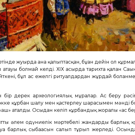
ретінде жуырда ғана қалыптасқан, бұған дейін ол құрм
 атауы болмай келді. ХІХ ғасырда тарихта қалған Са
ткені, бұл ас ежелгі ритуалдардан жұрдай болғанме
н бір дерек археологиялық мұралар. Ас беру рәсі
өкке құрбан шалу мен қастерлеу шарасымен мәнді бол
«аш» аталды. Осыдан келіп құрбандық жоралғы «ас бер
 атты әлем одүниелік мәртебелі жандарды барлық 
тауға барлық сыбағасын салып тұрып жерледі. Осында