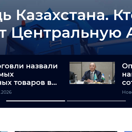
ь Казахстана. К
т Центральную 
рговли назвали
Оп
амых
на
ых товаров в
со
не
и 
8.2026
Нов