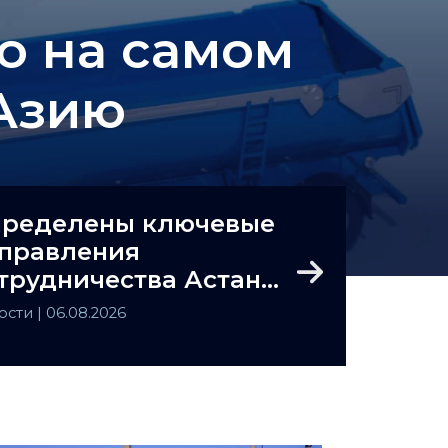
то на самом
Азию
ределены ключевые
правления
трудничества Астаны
Next
Ташкента
ости
| 06.08.2026