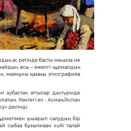
алдық ас ретінде басты маңызға ие
ғынайдың асы – ежелгі құрмалдық
н, мазмұны қазақы этнографияға
мі әубастан аттылар дәстүрінде
атын. Көктегі ел - Асман/Аспан
у» делінді.
құрметімен шығарып салудың бір
й сыбаға бұзылмаған күйі талай