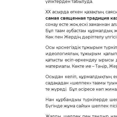
үйіктерден табылуда.
ХХ ғасырда өткен қазақтың сая
самая священная традиция ка
сонау есте жоқ ескі заманнан ал
Бұл тағам әубастағы құрмалдық ж
Көк пен Жердің дәріптелу үлгісі
Осы қоснегіздік тұжырым түркіл
идеологиялық тұжырым қалыптас
қатысты өсіп-өркендеу ырысы д
материалы. Көкте ие – Тәңір, Же
Осыдан келіп, құрмалдықтың екі 
садақадан «шелпек» тағамы туы
те жүреді. Бұл әсіресе көп жин
Нан құрбандығы түркілерде шелп
Бүгінде жұма сайын шелпек пісі
Жалпы, шелпек пен тандыр нанд