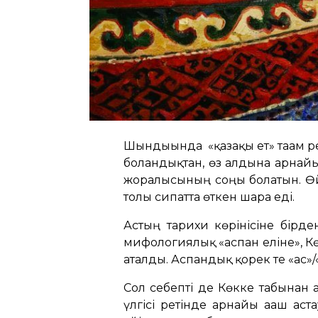
Шындығында
«қазақы ет» тағам 
болғандықтан, өз алдына арнайы
жоралғысының соңы болатын. Өй
толы сипатта өткен шара еді.
Астың тарихи көрінісіне бірде
мифологиялық «аспан еліне», К
аталды. Аспандық қорек те «ас»/
Сол себепті де Көкке табынған
үлгісі ретінде арнайы ағаш ас