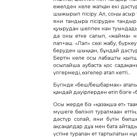
ежелден келе жатқан екі дәстүр
шыжғырып пісіру. Ал, соңғы ғасы
яғни тандыра пісіруден тандыр
қуырудан шелпек нан туындады.
да оны етке салып, «жайма» не
лап+аш. «Лап» сөзі жабу, бүркеу
беруден шыққан, бұндай дәстүрі 
Бертін келе осы лабашты қыпша
осылайша әубаста қос садақаны
үлгермеді, өзгелер атап кетті...
Бүгінде «беш/бешбармак» аталып 
қандай дәуірлерден өтіп бізге «б
Осы жерде біз «қазақша ет» тағ
мүшеге бөлініп туралмаған етт
дәстүр солай, яғни бүтін бөл
ақсақалдар дұға мен бата айтад
үстіне туралған ет тартылатын н