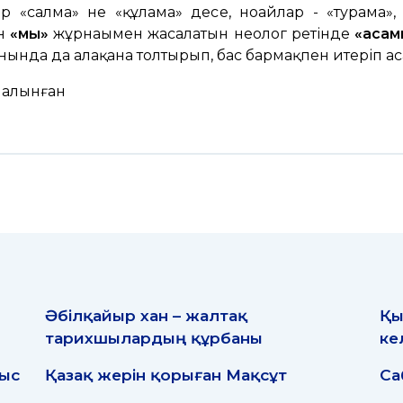
р «салма» не «құлама» десе, ноғайлар - «турама»,
ын
«мық»
жұрнағымен жасалатын неолог ретінде
«асам
ынында да алақанға толтырып, бас бармақпен итеріп асау
 алынған
Әбілқайыр хан – жалтақ
Қы
тарихшылардың құрбаны
ке
рыс
Қазақ жерін қорыған Мақсұт
Са