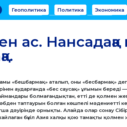
Геополитика
Политика
Экономика
Аналитика
Интервью
Мнение
ен ас. Нансадақа
а.
ағамы «бешбармақ» аталып, оны «бесбармақ» де
рінен аударғанда «бес саусақ» ұғымын береді —
аймандары болмағандықтан, етті де қолмен жег
әбден таптаурын болған көшпелі мәдениетті кем
ша дәуірінде орнықты. Алайда олар сонау Сібі
 жайлаған бүкіл Азия халқы қою тамақты қолмен же