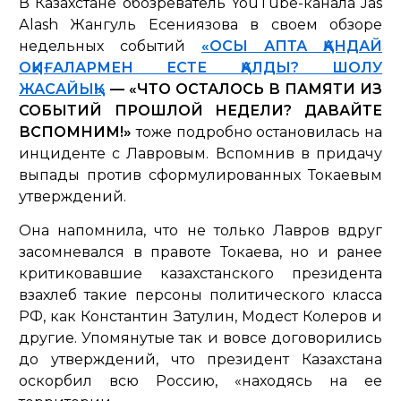
В Казахстане обозреватель YouTube-канала Jas
Аlash Жангуль Есениязова в своем обзоре
недельных событий
«ОСЫ АПТА ҚАНДАЙ
ОҚИҒАЛАРМЕН ЕСТЕ ҚАЛДЫ? ШОЛУ
ЖАСАЙЫҚ!»
— «ЧТО ОСТАЛОСЬ В ПАМЯТИ ИЗ
СОБЫТИЙ ПРОШЛОЙ НЕДЕЛИ? ДАВАЙТЕ
ВСПОМНИМ!»
тоже подробно остановилась на
инциденте с Лавровым. Вспомнив в придачу
выпады против сформулированных Токаевым
утверждений.
Она напомнила, что не только Лавров вдруг
засомневался в правоте Токаева, но и ранее
критиковавшие казахстанского президента
взахлеб такие персоны политического класса
РФ, как Константин Затулин, Модест Колеров и
другие. Упомянутые так и вовсе договорились
до утверждений, что президент Казахстана
оскорбил всю Россию, «находясь на ее