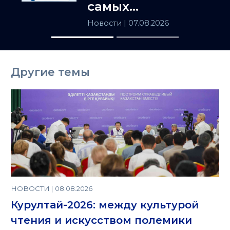
самых
популярных
Новости
| 07.08.2026
товаров в
Казахстане
Другие темы
НОВОСТИ | 08.08.2026
Курултай-2026: между культурой
чтения и искусством полемики