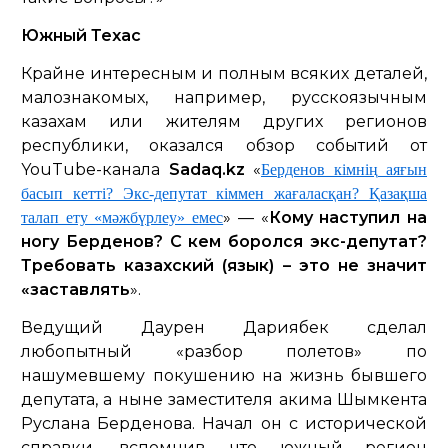
Южный Техас
Крайне интересным и полным всяких деталей,
малознакомых, например, русскоязычным
казахам или жителям других регионов
республики, оказался обзор событий от
YouTube-канала
Sadaq.kz
«
Берденов кімнің аяғын
басып кетті? Экс-депутат кіммен жағаласқан? Қазақша
» — «
Кому наступил на
талап ету «мәжбүрлеу» емес
ногу Берденов? С кем боролся экс-депутат?
Требовать казахский (язык) – это не значит
«заставлять
».
Ведущий Даурен Дариябек сделал
любопытный «разбор полетов» по
нашумевшему покушению на жизнь бывшего
депутата, а ныне заместителя акима Шымкента
Руслана Берденова. Начал он с исторической
справки, вспомнив, что южный регион