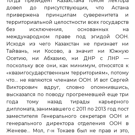
Тогда президент Казахстана тоном лектора
довел до присутствующих, что Астана
привержена принципам суверенитета и
территориальной целостности всех государств
без исключения, основанных на
международном праве под эгидой ООН.
Исходя из чего Казахстан не признает ни
Тайвань, ни Косово, а значит ни Южную
Осетию, ни Абхазию, ни ДНР с ЛНР —
поскольку все они, как минимум, относятся к
«
квазигосударственным территориям
», потому
что… не являются членами ООН. И вот Сергей
Викторович вдруг, словно опомнившись,
высказался по поводу прогремевшей еще три
года тому назад тирады карьерного
дипломата, занимавшего с 2011 по 2013 год пост
заместителя Генерального секретаря ООН и
генерального директора отделения ООН в
Женеве… Мол, г-н Токаев был не прав и это,