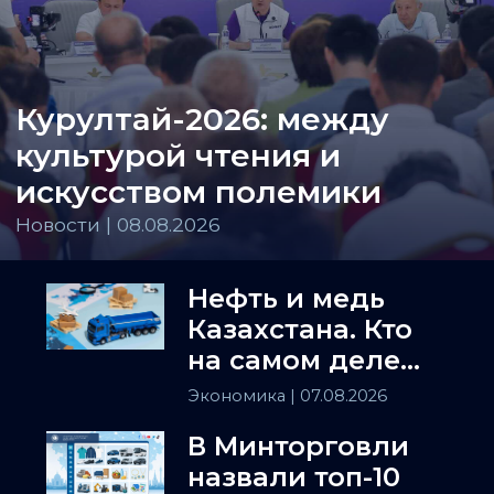
Курултай-2026: между
культурой чтения и
искусством полемики
Новости | 08.08.2026
Нефть и медь
Казахстана. Кто
на самом деле
держит
Экономика
| 07.08.2026
Центральную
В Минторговли
Азию
назвали топ-10